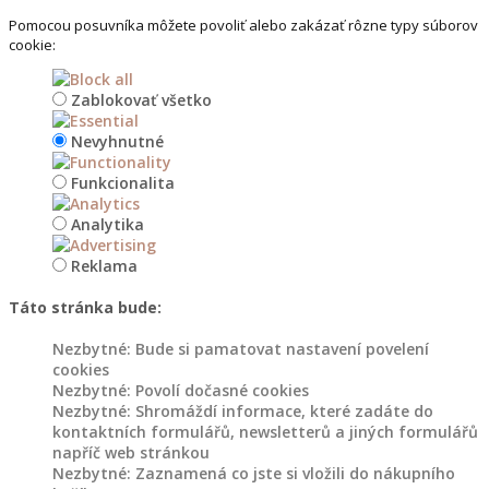
na
Pomocou posuvníka môžete povoliť alebo zakázať rôzne typy súborov
květináče
cookie:
Dřevořezba
Zablokovať všetko
do
Nevyhnutné
zahrady
Funkcionalita
Květináče
a
Analytika
záhony
Reklama
Dřevěné
Táto stránka bude:
květináče
do
Nezbytné: Bude si pamatovat nastavení povelení
zahrady
cookies
Nezbytné: Povolí dočasné cookies
Nezbytné: Shromáždí informace, které zadáte do
Květináče
kontaktních formulářů, newsletterů a jiných formulářů
z
napříč web stránkou
kmenů
Nezbytné: Zaznamená co jste si vložili do nákupního