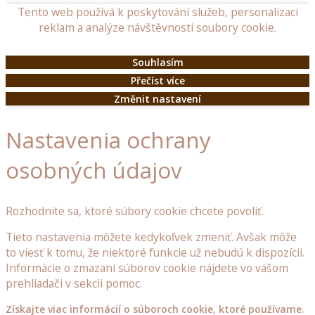
Tento web používá k poskytování služeb, personalizaci
doplňky
reklam a analýze návštěvnosti soubory cookie.
Dřevěné
Souhlasím
poklopy
Přečíst více
Dřevěné
Změnit nastavení
budky
a
Nastavenia ochrany
krmítka
pro
osobných údajov
ptáčky
Ostatní
Rozhodnite sa, ktoré súbory cookie chcete povoliť.
dřevěné
doplňky
Tieto nastavenia môžete kedykoľvek zmeniť. Avšak môže
do
to viesť k tomu, že niektoré funkcie už nebudú k dispozícii.
zahrady
Informácie o zmazaní súborov cookie nájdete vo vášom
prehliadači v sekcii pomoc.
Dřevěné
stojany
Získajte viac informácií o súboroch cookie, ktoré používame.