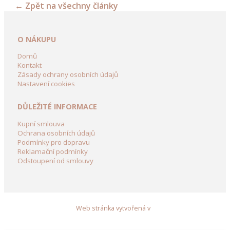
←
Zpět na všechny články
kolečka
a
vozíky
O NÁKUPU
Dřevění
Domů
Panáci
Kontakt
Zásady ochrany osobních údajů
z
Nastavení cookies
břízy
DŮLEŽITÉ INFORMACE
Dřevěné
dekorace
Kupní smlouva
do
Ochrana osobních údajů
Podmínky pro dopravu
zahrady
Reklamační podmínky
Odstoupení od smlouvy
Dekorační
domky
ze
dřeva
Web stránka vytvořená v
Zahradní