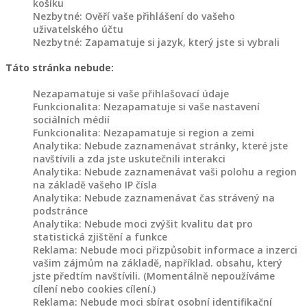
košíku
Dřevěné
Nezbytné: Ověří vaše přihlášení do vašeho
záhony
uživatelského účtu
Nezbytné: Zapamatuje si jazyk, který jste si vybrali
Dřevořezba
Táto stránka nebude:
na
Nezapamatuje si vaše přihlašovací údaje
objednávku
Funkcionalita: Nezapamatuje si vaše nastavení
sociálních médií
Dřevořezba
Funkcionalita: Nezapamatuje si region a zemi
Analytika: Nebude zaznamenávat stránky, které jste
zvířat
navštívili a zda jste uskutečnili interakci
Analytika: Nebude zaznamenávat vaši polohu a region
na základě vašeho IP čísla
Domovy
Analytika: Nebude zaznamenávat čas strávený na
pro
podstránce
zvířata
Analytika: Nebude moci zvýšit kvalitu dat pro
statistická zjištění a funkce
Reklama: Nebude moci přizpůsobit informace a inzerci
Dřevěné
vašim zájmům na základě, například. obsahu, který
holubníky,
jste předtím navštívili. (Momentálně nepoužíváme
kurníky
cílení nebo cookies cílení.)
a
Reklama: Nebude moci sbírat osobní identifikační