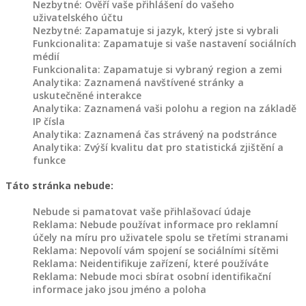
Nezbytné: Ověří vaše přihlášení do vašeho
O
uživatelského účtu
NÁS
Nezbytné: Zapamatuje si jazyk, který jste si vybrali
Funkcionalita: Zapamatuje si vaše nastavení sociálních
médií
KONTAKT
Funkcionalita: Zapamatuje si vybraný region a zemi
Analytika: Zaznamená navštívené stránky a
uskutečněné interakce
Analytika: Zaznamená vaši polohu a region na základě
IP čísla
Analytika: Zaznamená čas strávený na podstránce
Analytika: Zvýší kvalitu dat pro statistická zjištění a
funkce
Táto stránka nebude:
Nebude si pamatovat vaše přihlašovací údaje
Reklama: Nebude používat informace pro reklamní
účely na míru pro uživatele spolu se třetími stranami
Reklama: Nepovolí vám spojení se sociálními sítěmi
Reklama: Neidentifikuje zařízení, které používáte
Reklama: Nebude moci sbírat osobní identifikační
informace jako jsou jméno a poloha