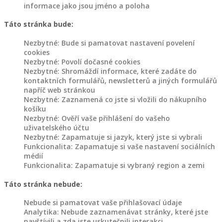
jiné
informace jako jsou jméno a poloha
Táto stránka bude:
Dřevěný
Nezbytné: Bude si pamatovat nastavení povelení
nábytek
cookies
Nezbytné: Povolí dočasné cookies
Police
Nezbytné: Shromáždí informace, které zadáte do
kontaktních formulářů, newsletterů a jiných formulářů
ze
napříč web stránkou
dřeva
Nezbytné: Zaznamená co jste si vložili do nákupního
košíku
Dřevěné
Nezbytné: Ověří vaše přihlášení do vašeho
stojany
uživatelského účtu
na
Nezbytné: Zapamatuje si jazyk, který jste si vybrali
květiny
Funkcionalita: Zapamatuje si vaše nastavení sociálních
médií
Jiný
Funkcionalita: Zapamatuje si vybraný region a zemi
dřevěný
Táto stránka nebude:
nábytek
Nebude si pamatovat vaše přihlašovací údaje
Analytika: Nebude zaznamenávat stránky, které jste
Dřevěné
navštívili a zda jste uskutečnili interakci