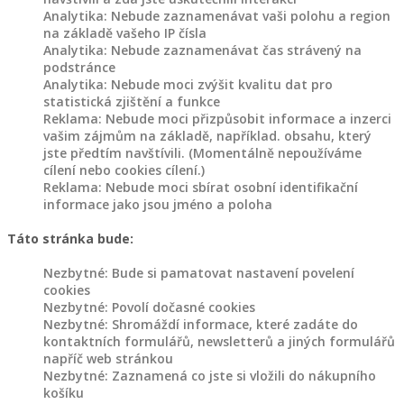
výrobky
Analytika: Nebude zaznamenávat vaši polohu a region
různé
na základě vašeho IP čísla
Analytika: Nebude zaznamenávat čas strávený na
Akce
podstránce
Analytika: Nebude moci zvýšit kvalitu dat pro
a
statistická zjištění a funkce
slevy
Reklama: Nebude moci přizpůsobit informace a inzerci
vašim zájmům na základě, například. obsahu, který
jste předtím navštívili. (Momentálně nepoužíváme
cílení nebo cookies cílení.)
Reklama: Nebude moci sbírat osobní identifikační
Products
informace jako jsou jméno a poloha
search
Táto stránka bude:
SPOKOJENÝ
Nezbytné: Bude si pamatovat nastavení povelení
ZÁKAZNÍCI
cookies
Nezbytné: Povolí dočasné cookies
Nezbytné: Shromáždí informace, které zadáte do
BLOG
kontaktních formulářů, newsletterů a jiných formulářů
napříč web stránkou
NAŠE
Nezbytné: Zaznamená co jste si vložili do nákupního
TVORBA
košíku