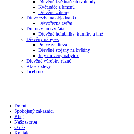
Dřevěné květináče do zahrady
Květináče z kmenů
Dřevěné záhony
Dřevořezba na objednávku
Dřevořezba zvířat
Domovy pro zvířata
Dřevěné holubníky, kurníky a jiné
Dřevěný nábytek
Police ze dřeva
Dřevěné stojany na květiny
Jiný dřevěný nábytek
Dřevěné výrobky různé
Akce a slevy
facebook
Domů
Spokojený zákazníci
Blog
Naše tvorba
O nás
Kontakt