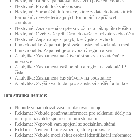
Nezbytné: Bude si pamatovat nastavení povelení cookies
Nezbytné: Povolí dočasné cookies
Nezbytné: Shromáždí informace, které zadáte do kontaktních
formulářů, newsletterů a jiných formulářů napříč web
stránkou
Nezbytné: Zaznamená co jste si vložili do nákupního košíku
Nezbytné: Ověří vaše přihlášení do vašeho uživatelského účtu
Nezbytné: Zapamatuje si jazyk, který jste si vybrali
Funkcionalita: Zapamatuje si vaše nastavení sociálních médií
Funkcionalita: Zapamatuje si vybraný region a zemi
Analytika: Zaznamená navštívené stránky a uskutečněné
interakce
Analytika: Zaznamená vaši polohu a region na základě IP
čísla
Analytika: Zaznamená čas strávený na podstránce
Analytika: Zvýší kvalitu dat pro statistická zjištění a funkce
Táto stránka nebude:
Nebude si pamatovat vaše přihlašovací údaje
Reklama: Nebude používat informace pro reklamní účely na
míru pro uživatele spolu se třetími stranami
Reklama: Nepovolí vám spojení se sociálními sítěmi
Reklama: Neidentifikuje zařízení, které používáte
Reklama: Nebude moci sbírat osobní identifikační informace