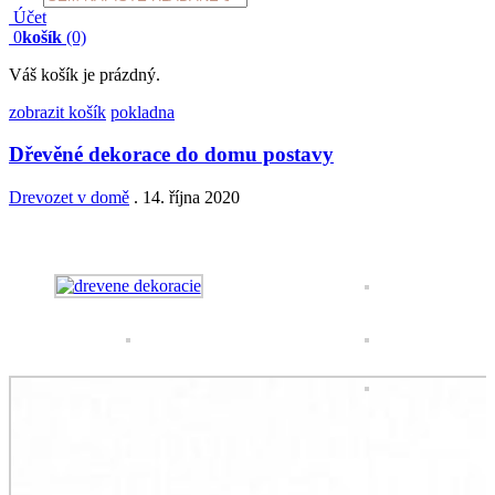
search
Účet
0
košík
(0)
Váš košík je prázdný.
zobrazit košík
pokladna
Dřevěné dekorace do domu postavy
Drevozet v domě
.
14. října 2020