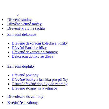
×
Dřevěné studny
Dřevěné větrné mlýny
Dřevěné kryty na šachtu
Zahradní dekorace
Dřevěné dekorační kolečka a vozíky
Dřevění Panáci z břízy
Dřevěné dekorace do zahrady
Dekorační domky ze dřeva
Zahradní doplňky
Dřevěné poklopy
Dřevěné budky a krmítka pro ptáčky
Ostatní dřevěné doplňky do zahrady
Dřevěné stojany na květináče
Dřevořezba do zahrady
Květináče a záhony