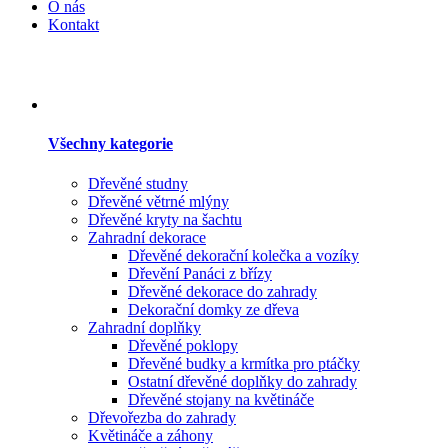
O nás
Kontakt
Všechny kategorie
Dřevěné studny
Dřevěné větrné mlýny
Dřevěné kryty na šachtu
Zahradní dekorace
Dřevěné dekorační kolečka a vozíky
Dřevění Panáci z břízy
Dřevěné dekorace do zahrady
Dekorační domky ze dřeva
Zahradní doplňky
Dřevěné poklopy
Dřevěné budky a krmítka pro ptáčky
Ostatní dřevěné doplňky do zahrady
Dřevěné stojany na květináče
Dřevořezba do zahrady
Květináče a záhony