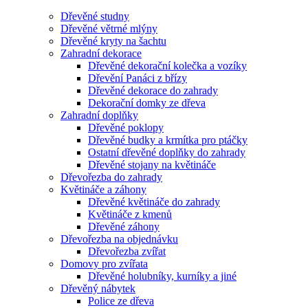
Dřevěné studny
Dřevěné větrné mlýny
Dřevěné kryty na šachtu
Zahradní dekorace
Dřevěné dekorační kolečka a vozíky
Dřevění Panáci z břízy
Dřevěné dekorace do zahrady
Dekorační domky ze dřeva
Zahradní doplňky
Dřevěné poklopy
Dřevěné budky a krmítka pro ptáčky
Ostatní dřevěné doplňky do zahrady
Dřevěné stojany na květináče
Dřevořezba do zahrady
Květináče a záhony
Dřevěné květináče do zahrady
Květináče z kmenů
Dřevěné záhony
Dřevořezba na objednávku
Dřevořezba zvířat
Domovy pro zvířata
Dřevěné holubníky, kurníky a jiné
Dřevěný nábytek
Police ze dřeva