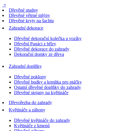
×
Dřevěné studny
Dřevěné větrné mlýny
Dřevěné kryty na šachtu
Zahradní dekorace
Dřevěné dekorační kolečka a vozíky
Dřevění Panáci z břízy
Dřevěné dekorace do zahrady
Dekorační domky ze dřeva
Zahradní doplňky
Dřevěné poklopy
Dřevěné budky a krmítka pro ptáčky
Ostatní dřevěné doplňky do zahrady
Dřevěné stojany na květináče
Dřevořezba do zahrady
Květináče a záhony
Dřevěné květináče do zahrady
Květináče z kmenů
Dřevěné záhony