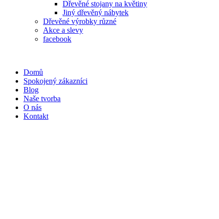
Dřevěné stojany na květiny
Jiný dřevěný nábytek
Dřevěné výrobky různé
Akce a slevy
facebook
Domů
Spokojený zákazníci
Blog
Naše tvorba
O nás
Kontakt