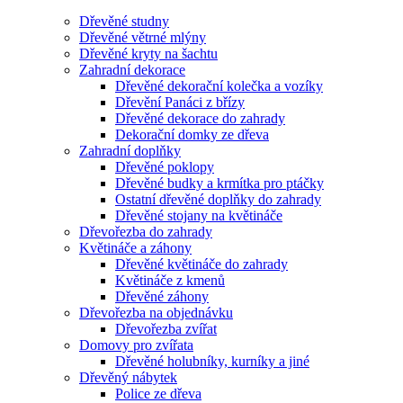
Dřevěné studny
Dřevěné větrné mlýny
Dřevěné kryty na šachtu
Zahradní dekorace
Dřevěné dekorační kolečka a vozíky
Dřevění Panáci z břízy
Dřevěné dekorace do zahrady
Dekorační domky ze dřeva
Zahradní doplňky
Dřevěné poklopy
Dřevěné budky a krmítka pro ptáčky
Ostatní dřevěné doplňky do zahrady
Dřevěné stojany na květináče
Dřevořezba do zahrady
Květináče a záhony
Dřevěné květináče do zahrady
Květináče z kmenů
Dřevěné záhony
Dřevořezba na objednávku
Dřevořezba zvířat
Domovy pro zvířata
Dřevěné holubníky, kurníky a jiné
Dřevěný nábytek
Police ze dřeva