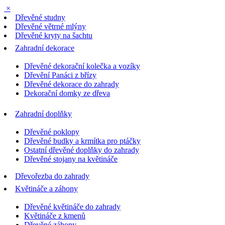
×
Dřevěné studny
Dřevěné větrné mlýny
Dřevěné kryty na šachtu
Zahradní dekorace
Dřevěné dekorační kolečka a vozíky
Dřevění Panáci z břízy
Dřevěné dekorace do zahrady
Dekorační domky ze dřeva
Zahradní doplňky
Dřevěné poklopy
Dřevěné budky a krmítka pro ptáčky
Ostatní dřevěné doplňky do zahrady
Dřevěné stojany na květináče
Dřevořezba do zahrady
Květináče a záhony
Dřevěné květináče do zahrady
Květináče z kmenů
Dřevěné záhony