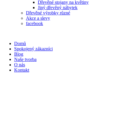
Dřevěné stojany na květiny
Jiný dřevěný nábytek
Dřevěné výrobky různé
Akce a slevy
facebook
Domů
Spokojený zákazníci
Blog
Naše tvorba
O nás
Kontakt