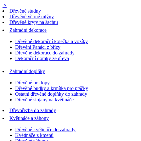
×
Dřevěné studny
Dřevěné větrné mlýny
Dřevěné kryty na šachtu
Zahradní dekorace
Dřevěné dekorační kolečka a vozíky
Dřevění Panáci z břízy
Dřevěné dekorace do zahrady
Dekorační domky ze dřeva
Zahradní doplňky
Dřevěné poklopy
Dřevěné budky a krmítka pro ptáčky
Ostatní dřevěné doplňky do zahrady
Dřevěné stojany na květináče
Dřevořezba do zahrady
Květináče a záhony
Dřevěné květináče do zahrady
Květináče z kmenů
Dřevěné záhony