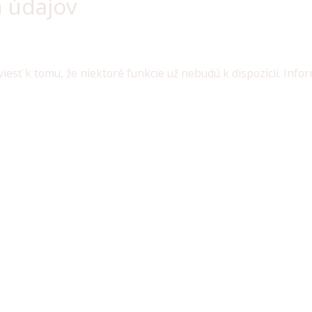
 údajov
iesť k tomu, že niektoré funkcie už nebudú k dispozícii. Inf
ookie: