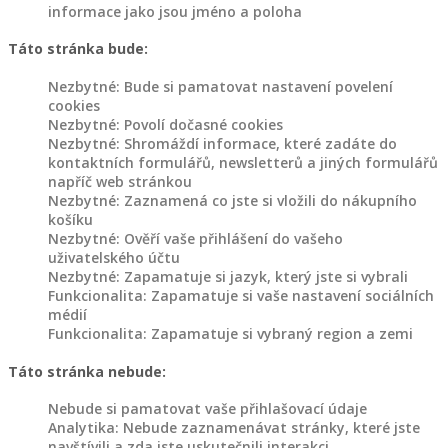
jiné
informace jako jsou jméno a poloha
Táto stránka bude:
Dřevěný
Nezbytné: Bude si pamatovat nastavení povelení
nábytek
cookies
Nezbytné: Povolí dočasné cookies
Police
Nezbytné: Shromáždí informace, které zadáte do
kontaktních formulářů, newsletterů a jiných formulářů
ze
napříč web stránkou
dřeva
Nezbytné: Zaznamená co jste si vložili do nákupního
košíku
Dřevěné
Nezbytné: Ověří vaše přihlášení do vašeho
stojany
uživatelského účtu
na
Nezbytné: Zapamatuje si jazyk, který jste si vybrali
květiny
Funkcionalita: Zapamatuje si vaše nastavení sociálních
médií
Jiný
Funkcionalita: Zapamatuje si vybraný region a zemi
dřevěný
Táto stránka nebude:
nábytek
Nebude si pamatovat vaše přihlašovací údaje
Analytika: Nebude zaznamenávat stránky, které jste
Dřevěné
navštívili a zda jste uskutečnili interakci