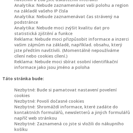
výrobky
Analytika: Nebude zaznamenávat vaši polohu a region
různé
na základě vašeho IP čísla
Analytika: Nebude zaznamenávat čas strávený na
Akce
podstránce
Analytika: Nebude moci zvýšit kvalitu dat pro
a
statistická zjištění a funkce
slevy
Reklama: Nebude moci přizpůsobit informace a inzerci
vašim zájmům na základě, například. obsahu, který
jste předtím navštívili. (Momentálně nepoužíváme
cílení nebo cookies cílení.)
Reklama: Nebude moci sbírat osobní identifikační
Products
informace jako jsou jméno a poloha
search
Táto stránka bude:
SPOKOJENÝ
Nezbytné: Bude si pamatovat nastavení povelení
ZÁKAZNÍCI
cookies
Nezbytné: Povolí dočasné cookies
Nezbytné: Shromáždí informace, které zadáte do
BLOG
kontaktních formulářů, newsletterů a jiných formulářů
napříč web stránkou
NAŠE
Nezbytné: Zaznamená co jste si vložili do nákupního
TVORBA
košíku