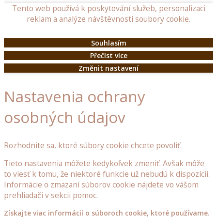
Tento web používá k poskytování služeb, personalizaci
doplňky
reklam a analýze návštěvnosti soubory cookie.
Dřevěné
Souhlasím
poklopy
Přečíst více
Dřevěné
Změnit nastavení
budky
a
Nastavenia ochrany
krmítka
pro
osobných údajov
ptáčky
Ostatní
Rozhodnite sa, ktoré súbory cookie chcete povoliť.
dřevěné
doplňky
Tieto nastavenia môžete kedykoľvek zmeniť. Avšak môže
do
to viesť k tomu, že niektoré funkcie už nebudú k dispozícii.
zahrady
Informácie o zmazaní súborov cookie nájdete vo vášom
prehliadači v sekcii pomoc.
Dřevěné
stojany
Získajte viac informácií o súboroch cookie, ktoré používame.