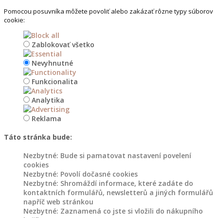
na
Pomocou posuvníka môžete povoliť alebo zakázať rôzne typy súborov
květináče
cookie:
Dřevořezba
Zablokovať všetko
do
Nevyhnutné
zahrady
Funkcionalita
Květináče
a
Analytika
záhony
Reklama
Dřevěné
Táto stránka bude:
květináče
do
Nezbytné: Bude si pamatovat nastavení povelení
zahrady
cookies
Nezbytné: Povolí dočasné cookies
Nezbytné: Shromáždí informace, které zadáte do
Květináče
kontaktních formulářů, newsletterů a jiných formulářů
z
napříč web stránkou
kmenů
Nezbytné: Zaznamená co jste si vložili do nákupního