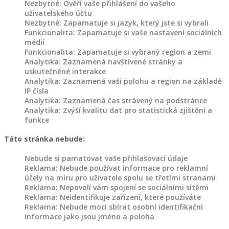
Nezbytné: Ověří vaše přihlášení do vašeho
O
uživatelského účtu
NÁS
Nezbytné: Zapamatuje si jazyk, který jste si vybrali
Funkcionalita: Zapamatuje si vaše nastavení sociálních
médií
KONTAKT
Funkcionalita: Zapamatuje si vybraný region a zemi
Analytika: Zaznamená navštívené stránky a
uskutečněné interakce
Analytika: Zaznamená vaši polohu a region na základě
IP čísla
Analytika: Zaznamená čas strávený na podstránce
Analytika: Zvýší kvalitu dat pro statistická zjištění a
funkce
Táto stránka nebude:
Nebude si pamatovat vaše přihlašovací údaje
Reklama: Nebude používat informace pro reklamní
účely na míru pro uživatele spolu se třetími stranami
Reklama: Nepovolí vám spojení se sociálními sítěmi
Reklama: Neidentifikuje zařízení, které používáte
Reklama: Nebude moci sbírat osobní identifikační
informace jako jsou jméno a poloha