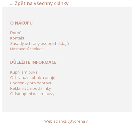
←
Zpět na všechny články
kolečka
a
vozíky
O NÁKUPU
Dřevění
Domů
Panáci
Kontakt
Zásady ochrany osobních údajů
z
Nastavení cookies
břízy
DŮLEŽITÉ INFORMACE
Dřevěné
dekorace
Kupní smlouva
do
Ochrana osobních údajů
Podmínky pro dopravu
zahrady
Reklamační podmínky
Odstoupení od smlouvy
Dekorační
domky
ze
dřeva
Web stránka vytvořená v
Zahradní