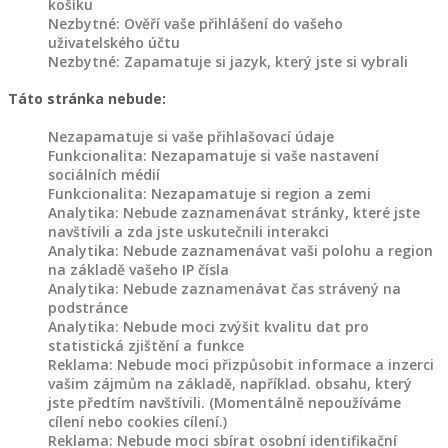
košíku
Dřevěné
Nezbytné: Ověří vaše přihlášení do vašeho
záhony
uživatelského účtu
Nezbytné: Zapamatuje si jazyk, který jste si vybrali
Dřevořezba
Táto stránka nebude:
na
Nezapamatuje si vaše přihlašovací údaje
objednávku
Funkcionalita: Nezapamatuje si vaše nastavení
sociálních médií
Dřevořezba
Funkcionalita: Nezapamatuje si region a zemi
Analytika: Nebude zaznamenávat stránky, které jste
zvířat
navštívili a zda jste uskutečnili interakci
Analytika: Nebude zaznamenávat vaši polohu a region
na základě vašeho IP čísla
Domovy
Analytika: Nebude zaznamenávat čas strávený na
pro
podstránce
zvířata
Analytika: Nebude moci zvýšit kvalitu dat pro
statistická zjištění a funkce
Reklama: Nebude moci přizpůsobit informace a inzerci
Dřevěné
vašim zájmům na základě, například. obsahu, který
holubníky,
jste předtím navštívili. (Momentálně nepoužíváme
kurníky
cílení nebo cookies cílení.)
a
Reklama: Nebude moci sbírat osobní identifikační