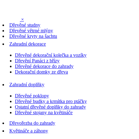
×
Dřevěné studny
Dřevěné větrné mlýny
Dřevěné kryty na šachtu
Zahradní dekorace
Dřevěné dekorační kolečka a vozíky
Dřevění Panáci z břízy
Dřevěné dekorace do zahrady
Dekorační domky ze dřeva
Zahradní doplňky
Dřevěné poklopy
Dřevěné budky a krmítka pro ptáčky
Ostatní dřevěné doplňky do zahrady
Dřevěné stojany na květináče
Dřevořezba do zahrady
Květináče a záhony