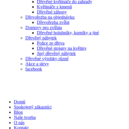
Dřevěné květináče do zahrady
Květináče z kmenů
Dřevěné záhony
Dřevořezba na objednávku
Dřevořezba zvířat
Domovy pro zvířata
Dřevěné holubníky, kurníky a jiné
Dřevěný nábytek
Police ze dřeva
Dřevěné stojany na květiny
Jiný dřevěný nábytek
Dřevěné výrobky různé
Akce a slevy
facebook
Domů
Spokojený zákazníci
Blog
Naše tvorba
O nás
Kontakt