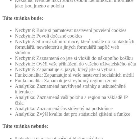
Reklama: Nebude moci sbírat osobní identifikační informace
jako jsou jméno a poloha
Táto stránka bude:
Nezbytné: Bude si pamatovat nastavení povelení cookies
Nezbytné: Povolí dočasné cookies
Nezbytné: Shromáždí informace, které zadáte do kontaktních
formulářů, newsletterů a jiných formulářů napříč web
stránkou
Nezbytné: Zaznamená co jste si vložili do nákupního košíku
Nezbytné: Ověří vaše přihlášení do vašeho uživatelského účtu
Nezbytné: Zapamatuje si jazyk, který jste si vybrali
Funkcionalita: Zapamatuje si vaše nastavení sociálních médií
Funkcionalita: Zapamatuje si vybraný region a zemi
Analytika: Zaznamená navštívené stránky a uskutečněné
interakce
Analytika: Zaznamená vaši polohu a region na základě IP
čísla
Analytika: Zaznamená čas strávený na podstránce
Analytika: Zvýší kvalitu dat pro statistická zjištění a funkce
Táto stránka nebude:
Nebude si pamatovat vaše přihlašovací údaje