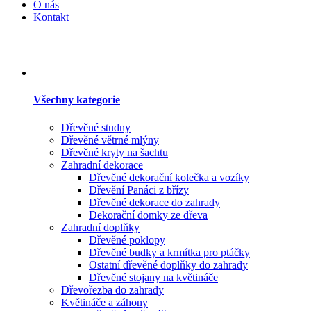
O nás
Kontakt
Všechny kategorie
Dřevěné studny
Dřevěné větrné mlýny
Dřevěné kryty na šachtu
Zahradní dekorace
Dřevěné dekorační kolečka a vozíky
Dřevění Panáci z břízy
Dřevěné dekorace do zahrady
Dekorační domky ze dřeva
Zahradní doplňky
Dřevěné poklopy
Dřevěné budky a krmítka pro ptáčky
Ostatní dřevěné doplňky do zahrady
Dřevěné stojany na květináče
Dřevořezba do zahrady
Květináče a záhony