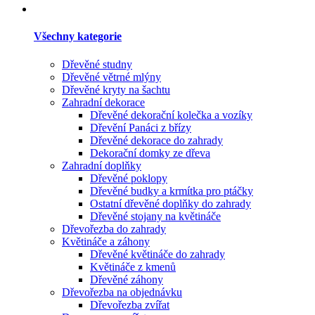
Všechny kategorie
Dřevěné studny
Dřevěné větrné mlýny
Dřevěné kryty na šachtu
Zahradní dekorace
Dřevěné dekorační kolečka a vozíky
Dřevění Panáci z břízy
Dřevěné dekorace do zahrady
Dekorační domky ze dřeva
Zahradní doplňky
Dřevěné poklopy
Dřevěné budky a krmítka pro ptáčky
Ostatní dřevěné doplňky do zahrady
Dřevěné stojany na květináče
Dřevořezba do zahrady
Květináče a záhony
Dřevěné květináče do zahrady
Květináče z kmenů
Dřevěné záhony
Dřevořezba na objednávku
Dřevořezba zvířat