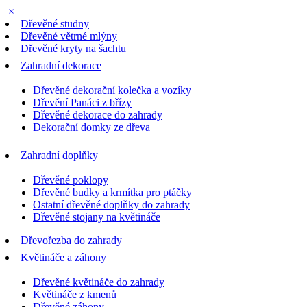
×
Dřevěné studny
Dřevěné větrné mlýny
Dřevěné kryty na šachtu
Zahradní dekorace
Dřevěné dekorační kolečka a vozíky
Dřevění Panáci z břízy
Dřevěné dekorace do zahrady
Dekorační domky ze dřeva
Zahradní doplňky
Dřevěné poklopy
Dřevěné budky a krmítka pro ptáčky
Ostatní dřevěné doplňky do zahrady
Dřevěné stojany na květináče
Dřevořezba do zahrady
Květináče a záhony
Dřevěné květináče do zahrady
Květináče z kmenů
Dřevěné záhony