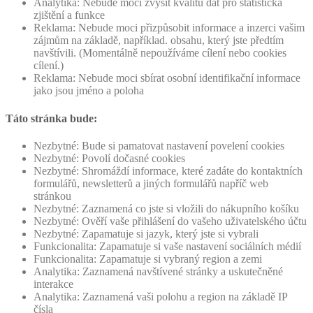
Analytika: Nebude moci zvýšit kvalitu dat pro statistická
zjištění a funkce
Reklama: Nebude moci přizpůsobit informace a inzerci vašim
zájmům na základě, například. obsahu, který jste předtím
navštívili. (Momentálně nepoužíváme cílení nebo cookies
cílení.)
Reklama: Nebude moci sbírat osobní identifikační informace
jako jsou jméno a poloha
Táto stránka bude:
Nezbytné: Bude si pamatovat nastavení povelení cookies
Nezbytné: Povolí dočasné cookies
Nezbytné: Shromáždí informace, které zadáte do kontaktních
formulářů, newsletterů a jiných formulářů napříč web
stránkou
Nezbytné: Zaznamená co jste si vložili do nákupního košíku
Nezbytné: Ověří vaše přihlášení do vašeho uživatelského účtu
Nezbytné: Zapamatuje si jazyk, který jste si vybrali
Funkcionalita: Zapamatuje si vaše nastavení sociálních médií
Funkcionalita: Zapamatuje si vybraný region a zemi
Analytika: Zaznamená navštívené stránky a uskutečněné
interakce
Analytika: Zaznamená vaši polohu a region na základě IP
čísla