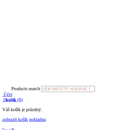
Products search
Účet
0
košík
(0)
Váš košík je prázdný.
zobrazit košík
pokladna