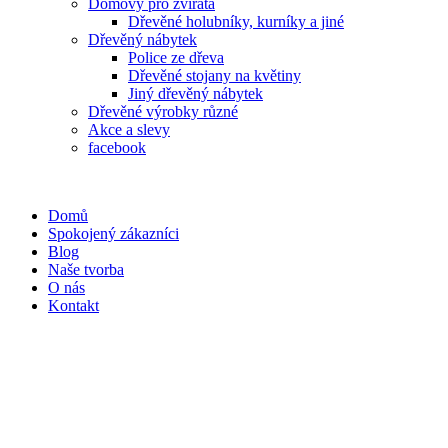
Domovy pro zvířata
Dřevěné holubníky, kurníky a jiné
Dřevěný nábytek
Police ze dřeva
Dřevěné stojany na květiny
Jiný dřevěný nábytek
Dřevěné výrobky různé
Akce a slevy
facebook
Domů
Spokojený zákazníci
Blog
Naše tvorba
O nás
Kontakt