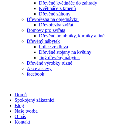
Dřevěné květináče do zahrady
Květináče z kmenů
Dřevěné záhony
Dřevořezba na objednávku
Dřevořezba zvířat
Domovy pro zvířata
Dřevěné holubníky, kurníky a jiné
Dřevěný nábytek
Police ze dřeva
Dřevěné stojany na květiny
Jiný dřevěný nábytek
Dřevěné výrobky různé
Akce a slevy
facebook
Domů
Spokojený zákazníci
Blog
Naše tvorba
O nás
Kontakt