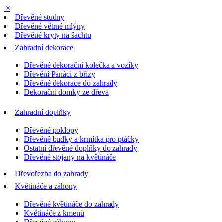
×
Dřevěné studny
Dřevěné větrné mlýny
Dřevěné kryty na šachtu
Zahradní dekorace
Dřevěné dekorační kolečka a vozíky
Dřevění Panáci z břízy
Dřevěné dekorace do zahrady
Dekorační domky ze dřeva
Zahradní doplňky
Dřevěné poklopy
Dřevěné budky a krmítka pro ptáčky
Ostatní dřevěné doplňky do zahrady
Dřevěné stojany na květináče
Dřevořezba do zahrady
Květináče a záhony
Dřevěné květináče do zahrady
Květináče z kmenů
Dřevěné záhony