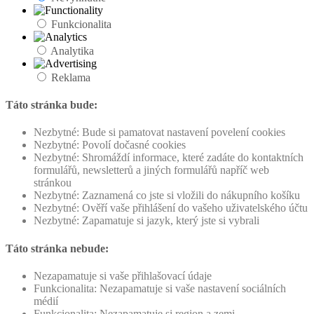
Funkcionalita
Analytika
Reklama
Táto stránka bude:
Nezbytné: Bude si pamatovat nastavení povelení cookies
Nezbytné: Povolí dočasné cookies
Nezbytné: Shromáždí informace, které zadáte do kontaktních
formulářů, newsletterů a jiných formulářů napříč web
stránkou
Nezbytné: Zaznamená co jste si vložili do nákupního košíku
Nezbytné: Ověří vaše přihlášení do vašeho uživatelského účtu
Nezbytné: Zapamatuje si jazyk, který jste si vybrali
Táto stránka nebude:
Nezapamatuje si vaše přihlašovací údaje
Funkcionalita: Nezapamatuje si vaše nastavení sociálních
médií
Funkcionalita: Nezapamatuje si region a zemi