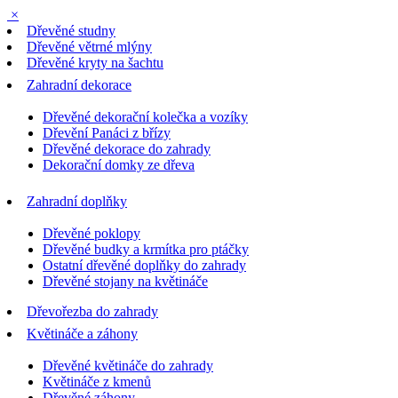
×
Dřevěné studny
Dřevěné větrné mlýny
Dřevěné kryty na šachtu
Zahradní dekorace
Dřevěné dekorační kolečka a vozíky
Dřevění Panáci z břízy
Dřevěné dekorace do zahrady
Dekorační domky ze dřeva
Zahradní doplňky
Dřevěné poklopy
Dřevěné budky a krmítka pro ptáčky
Ostatní dřevěné doplňky do zahrady
Dřevěné stojany na květináče
Dřevořezba do zahrady
Květináče a záhony
Dřevěné květináče do zahrady
Květináče z kmenů
Dřevěné záhony