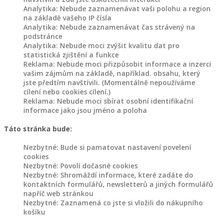
výrobky
Analytika: Nebude zaznamenávat vaši polohu a region
různé
na základě vašeho IP čísla
Analytika: Nebude zaznamenávat čas strávený na
Akce
podstránce
Analytika: Nebude moci zvýšit kvalitu dat pro
a
statistická zjištění a funkce
slevy
Reklama: Nebude moci přizpůsobit informace a inzerci
vašim zájmům na základě, například. obsahu, který
jste předtím navštívili. (Momentálně nepoužíváme
cílení nebo cookies cílení.)
Reklama: Nebude moci sbírat osobní identifikační
Products
informace jako jsou jméno a poloha
search
SPOKOJENÝ
Táto stránka bude:
ZÁKAZNÍCI
Nezbytné: Bude si pamatovat nastavení povelení
BLOG
cookies
Nezbytné: Povolí dočasné cookies
Nezbytné: Shromáždí informace, které zadáte do
NAŠE
kontaktních formulářů, newsletterů a jiných formulářů
TVORBA
napříč web stránkou
Nezbytné: Zaznamená co jste si vložili do nákupního
O
košíku
NÁS