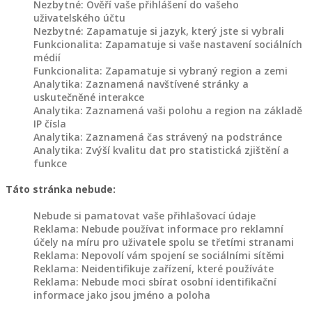
Nezbytné: Ověří vaše přihlášení do vašeho
uživatelského účtu
KONTAKT
Nezbytné: Zapamatuje si jazyk, který jste si vybrali
Funkcionalita: Zapamatuje si vaše nastavení sociálních
médií
Funkcionalita: Zapamatuje si vybraný region a zemi
Analytika: Zaznamená navštívené stránky a
uskutečněné interakce
Analytika: Zaznamená vaši polohu a region na základě
IP čísla
Analytika: Zaznamená čas strávený na podstránce
Analytika: Zvýší kvalitu dat pro statistická zjištění a
funkce
Táto stránka nebude:
Nebude si pamatovat vaše přihlašovací údaje
Reklama: Nebude používat informace pro reklamní
účely na míru pro uživatele spolu se třetími stranami
Reklama: Nepovolí vám spojení se sociálními sítěmi
Reklama: Neidentifikuje zařízení, které používáte
Reklama: Nebude moci sbírat osobní identifikační
informace jako jsou jméno a poloha