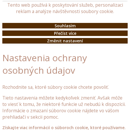
Tento web používá k poskytování služeb, personalizaci
doplňky
reklam a analýze návštěvnosti soubory cookie.
Dřevěné
Souhlasím
poklopy
Přečíst více
Dřevěné
Změnit nastavení
budky
a
Nastavenia ochrany
krmítka
pro
osobných údajov
ptáčky
Ostatní
Rozhodnite sa, ktoré súbory cookie chcete povoliť.
dřevěné
doplňky
Tieto nastavenia môžete kedykoľvek zmeniť. Avšak môže
do
to viesť k tomu, že niektoré funkcie už nebudú k dispozícii.
zahrady
Informácie o zmazaní súborov cookie nájdete vo vášom
prehliadači v sekcii pomoc.
Dřevěné
stojany
Získajte viac informácií o súboroch cookie, ktoré používame.