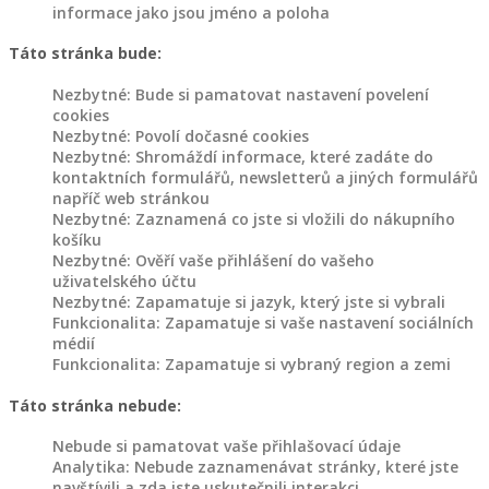
jiné
informace jako jsou jméno a poloha
Táto stránka bude:
Dřevěný
Nezbytné: Bude si pamatovat nastavení povelení
nábytek
cookies
Nezbytné: Povolí dočasné cookies
Police
Nezbytné: Shromáždí informace, které zadáte do
kontaktních formulářů, newsletterů a jiných formulářů
ze
napříč web stránkou
dřeva
Nezbytné: Zaznamená co jste si vložili do nákupního
košíku
Dřevěné
Nezbytné: Ověří vaše přihlášení do vašeho
stojany
uživatelského účtu
na
Nezbytné: Zapamatuje si jazyk, který jste si vybrali
květiny
Funkcionalita: Zapamatuje si vaše nastavení sociálních
médií
Jiný
Funkcionalita: Zapamatuje si vybraný region a zemi
dřevěný
Táto stránka nebude:
nábytek
Nebude si pamatovat vaše přihlašovací údaje
Analytika: Nebude zaznamenávat stránky, které jste
Dřevěné
navštívili a zda jste uskutečnili interakci