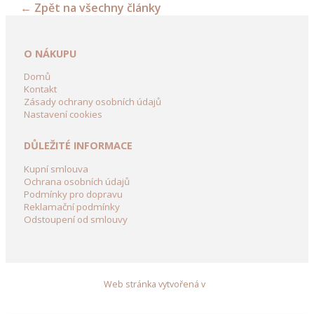
←
Zpět na všechny články
kolečka
a
vozíky
O NÁKUPU
Dřevění
Domů
Panáci
Kontakt
Zásady ochrany osobních údajů
z
Nastavení cookies
břízy
DŮLEŽITÉ INFORMACE
Dřevěné
dekorace
Kupní smlouva
do
Ochrana osobních údajů
Podmínky pro dopravu
zahrady
Reklamační podmínky
Odstoupení od smlouvy
Dekorační
domky
ze
dřeva
Web stránka vytvořená v
Zahradní