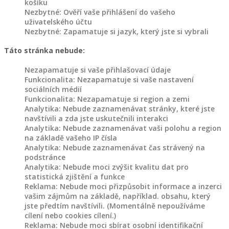
košíku
Dřevěné
Nezbytné: Ověří vaše přihlášení do vašeho
záhony
uživatelského účtu
Nezbytné: Zapamatuje si jazyk, který jste si vybrali
Dřevořezba
Táto stránka nebude:
na
Nezapamatuje si vaše přihlašovací údaje
objednávku
Funkcionalita: Nezapamatuje si vaše nastavení
sociálních médií
Dřevořezba
Funkcionalita: Nezapamatuje si region a zemi
Analytika: Nebude zaznamenávat stránky, které jste
zvířat
navštívili a zda jste uskutečnili interakci
Analytika: Nebude zaznamenávat vaši polohu a region
na základě vašeho IP čísla
Domovy
Analytika: Nebude zaznamenávat čas strávený na
pro
podstránce
zvířata
Analytika: Nebude moci zvýšit kvalitu dat pro
statistická zjištění a funkce
Reklama: Nebude moci přizpůsobit informace a inzerci
Dřevěné
vašim zájmům na základě, například. obsahu, který
holubníky,
jste předtím navštívili. (Momentálně nepoužíváme
kurníky
cílení nebo cookies cílení.)
a
Reklama: Nebude moci sbírat osobní identifikační