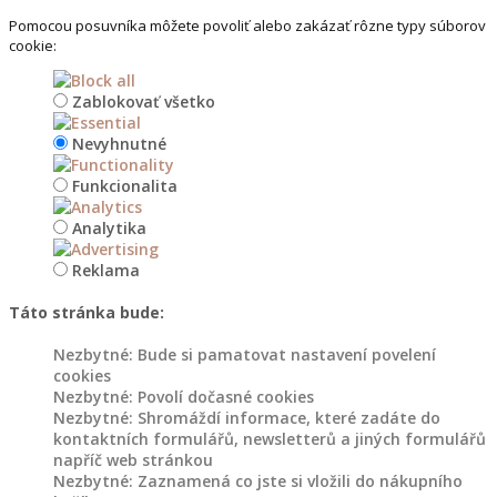
na
Pomocou posuvníka môžete povoliť alebo zakázať rôzne typy súborov
květináče
cookie:
Dřevořezba
Zablokovať všetko
do
Nevyhnutné
zahrady
Funkcionalita
Květináče
a
Analytika
záhony
Reklama
Dřevěné
Táto stránka bude:
květináče
do
Nezbytné: Bude si pamatovat nastavení povelení
zahrady
cookies
Nezbytné: Povolí dočasné cookies
Nezbytné: Shromáždí informace, které zadáte do
Květináče
kontaktních formulářů, newsletterů a jiných formulářů
z
napříč web stránkou
kmenů
Nezbytné: Zaznamená co jste si vložili do nákupního