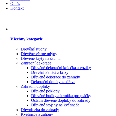
O nás
Kontakt
Všechny kategorie
Dřevěné studny
Dřevěné větrné mlýny
Dřevěné kryty na šachtu
Zahradní dekorace
Dřevěné dekorační kolečka a vozíky
Dřevění Panáci z břízy
Dřevěné dekorace do zahrady
Dekorační domky ze dřeva
Zahradní doplňky
Dřevěné poklopy
Dřevěné budky a krmítka pro ptáčky
Ostatní dřevěné doplňky do zahrady
Dřevěné stojany na květináče
Dřevořezba do zahrady
Květináče a záhony