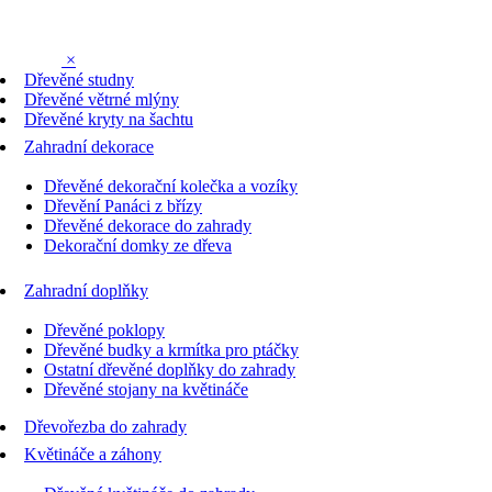
×
Dřevěné studny
Dřevěné větrné mlýny
Dřevěné kryty na šachtu
Zahradní dekorace
Dřevěné dekorační kolečka a vozíky
Dřevění Panáci z břízy
Dřevěné dekorace do zahrady
Dekorační domky ze dřeva
Zahradní doplňky
Dřevěné poklopy
Dřevěné budky a krmítka pro ptáčky
Ostatní dřevěné doplňky do zahrady
Dřevěné stojany na květináče
Dřevořezba do zahrady
Květináče a záhony