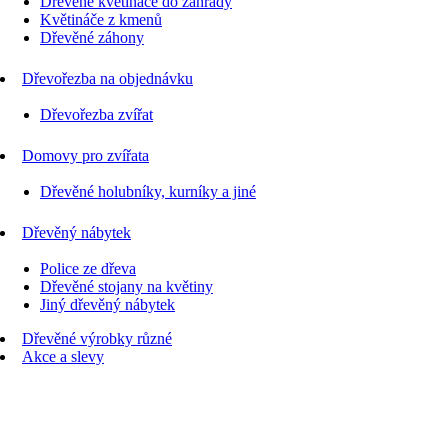
Dřevěné květináče do zahrady
Květináče z kmenů
Dřevěné záhony
Dřevořezba na objednávku
Dřevořezba zvířat
Domovy pro zvířata
Dřevěné holubníky, kurníky a jiné
Dřevěný nábytek
Police ze dřeva
Dřevěné stojany na květiny
Jiný dřevěný nábytek
Dřevěné výrobky různé
Akce a slevy