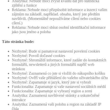
Analytika: Nebude moci zvýšit kvalitu dat pro statistická
zjištění a funkce
Reklama: Nebude moci přizpůsobit informace a inzerci vašim
zájmům na základě, například. obsahu, který jste předtím
navštívili. (Momentálně nepoužíváme cílení nebo cookies
cílení.)
Reklama: Nebude moci sbírat osobní identifikační informace
jako jsou jméno a poloha
Táto stránka bude:
Nezbytné: Bude si pamatovat nastavení povelení cookies
Nezbytné: Povolí dočasné cookies
Nezbytné: Shromáždí informace, které zadáte do kontaktních
formulářů, newsletterů a jiných formulářů napříč web
stránkou
Nezbytné: Zaznamená co jste si vložili do nákupního košíku
Nezbytné: Ověří vaše přihlášení do vašeho uživatelského účtu
Nezbytné: Zapamatuje si jazyk, který jste si vybrali
Funkcionalita: Zapamatuje si vaše nastavení sociálních médií
Funkcionalita: Zapamatuje si vybraný region a zemi
Analytika: Zaznamená navštívené stránky a uskutečněné
interakce
Analytika: Zaznamená vaši polohu a region na základě IP
čísla