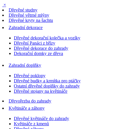
×
Dřevěné studny
Dřevěné větrné mlýny
Dřevěné kryty na šachtu
Zahradní dekorace
Dřevěné dekorační kolečka a vozíky
Dřevění Panáci z břízy
Dřevěné dekorace do zahrady
Dekorační domky ze dřeva
Zahradní doplňky
Dřevěné poklopy
Dřevěné budky a krmítka pro ptáčky
Ostatní dřevěné doplňky do zahrady
Dřevěné stojany na květináče
Dřevořezba do zahrady
Květináče a záhony
Dřevěné květináče do zahrady
Květináče z kmenů
Dřevěné záhony