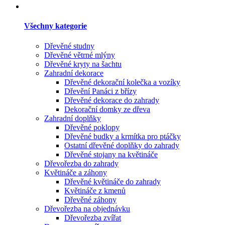
Všechny kategorie
Dřevěné studny
Dřevěné větrné mlýny
Dřevěné kryty na šachtu
Zahradní dekorace
Dřevěné dekorační kolečka a vozíky
Dřevění Panáci z břízy
Dřevěné dekorace do zahrady
Dekorační domky ze dřeva
Zahradní doplňky
Dřevěné poklopy
Dřevěné budky a krmítka pro ptáčky
Ostatní dřevěné doplňky do zahrady
Dřevěné stojany na květináče
Dřevořezba do zahrady
Květináče a záhony
Dřevěné květináče do zahrady
Květináče z kmenů
Dřevěné záhony
Dřevořezba na objednávku
Dřevořezba zvířat