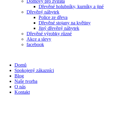
Domovy pro zvířata
Dřevěné holubníky, kurníky a jiné
Dřevěný nábytek
Police ze dřeva
Dřevěné stojany na květiny
Jiný dřevěný nábytek
Dřevěné výrobky různé
Akce a slevy
facebook
Domů
Spokojený zákazníci
Blog
Naše tvorba
O nás
Kontakt