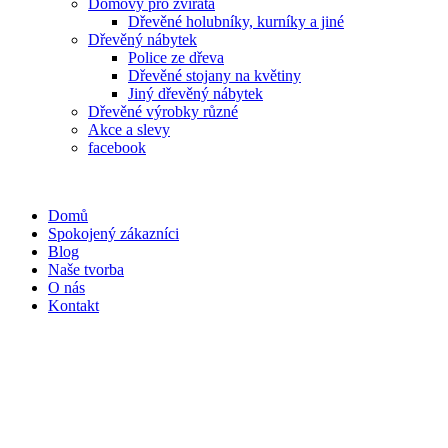
Domovy pro zvířata
Dřevěné holubníky, kurníky a jiné
Dřevěný nábytek
Police ze dřeva
Dřevěné stojany na květiny
Jiný dřevěný nábytek
Dřevěné výrobky různé
Akce a slevy
facebook
Domů
Spokojený zákazníci
Blog
Naše tvorba
O nás
Kontakt