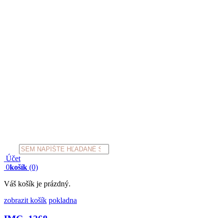
Products
search
Účet
0
košík
(0)
Váš košík je prázdný.
zobrazit košík
pokladna