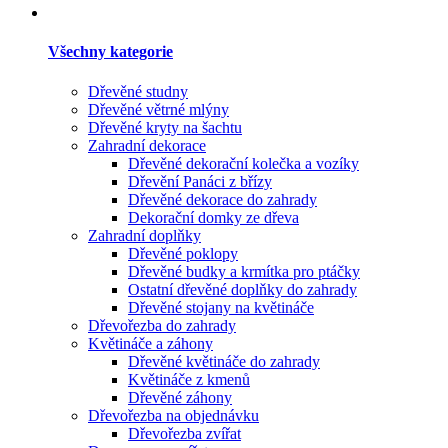
Všechny kategorie
Dřevěné studny
Dřevěné větrné mlýny
Dřevěné kryty na šachtu
Zahradní dekorace
Dřevěné dekorační kolečka a vozíky
Dřevění Panáci z břízy
Dřevěné dekorace do zahrady
Dekorační domky ze dřeva
Zahradní doplňky
Dřevěné poklopy
Dřevěné budky a krmítka pro ptáčky
Ostatní dřevěné doplňky do zahrady
Dřevěné stojany na květináče
Dřevořezba do zahrady
Květináče a záhony
Dřevěné květináče do zahrady
Květináče z kmenů
Dřevěné záhony
Dřevořezba na objednávku
Dřevořezba zvířat