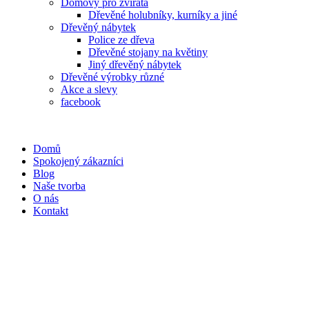
Domovy pro zvířata
Dřevěné holubníky, kurníky a jiné
Dřevěný nábytek
Police ze dřeva
Dřevěné stojany na květiny
Jiný dřevěný nábytek
Dřevěné výrobky různé
Akce a slevy
facebook
Domů
Spokojený zákazníci
Blog
Naše tvorba
O nás
Kontakt