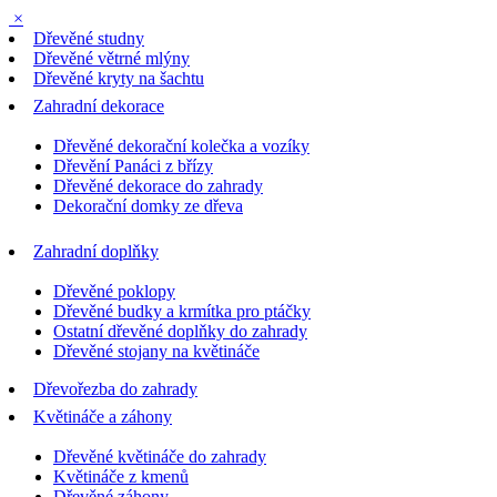
×
Dřevěné studny
Dřevěné větrné mlýny
Dřevěné kryty na šachtu
Zahradní dekorace
Dřevěné dekorační kolečka a vozíky
Dřevění Panáci z břízy
Dřevěné dekorace do zahrady
Dekorační domky ze dřeva
Zahradní doplňky
Dřevěné poklopy
Dřevěné budky a krmítka pro ptáčky
Ostatní dřevěné doplňky do zahrady
Dřevěné stojany na květináče
Dřevořezba do zahrady
Květináče a záhony
Dřevěné květináče do zahrady
Květináče z kmenů
Dřevěné záhony