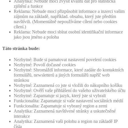
Analytika: Nebude moci zvýšit kvalitu dat pro statistická
zjištění a funkce
Reklama: Nebude moci přizpůsobit informace a inzerci vašim
zájmům na základě, například. obsahu, který jste předtím
navštívili. (Momentálně nepoužíváme cílení nebo cookies
cílení.)
Reklama: Nebude moci sbírat osobní identifikační informace
jako jsou jméno a poloha
Táto stránka bude:
Nezbytné: Bude si pamatovat nastavení povelení cookies
Nezbytné: Povolí dočasné cookies
Nezbytné: Shromáždí informace, které zadáte do kontaktních
formulářů, newsletterů a jiných formulářů napříč web
stránkou
Nezbytné: Zaznamená co jste si vložili do nákupního košíku
Nezbytné: Ověří vaše přihlášení do vašeho uživatelského účtu
Nezbytné: Zapamatuje si jazyk, který jste si vybrali
Funkcionalita: Zapamatuje si vaše nastavení sociálních médií
Funkcionalita: Zapamatuje si vybraný region a zemi
Analytika: Zaznamená navštívené stránky a uskutečněné
interakce
Analytika: Zaznamená vaši polohu a region na základě IP
čísla