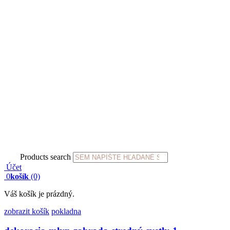
Products search
Účet
0
košík
(0)
Váš košík je prázdný.
zobrazit košík
pokladna