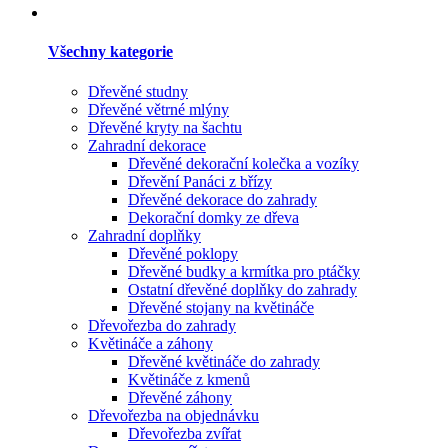
Všechny kategorie
Dřevěné studny
Dřevěné větrné mlýny
Dřevěné kryty na šachtu
Zahradní dekorace
Dřevěné dekorační kolečka a vozíky
Dřevění Panáci z břízy
Dřevěné dekorace do zahrady
Dekorační domky ze dřeva
Zahradní doplňky
Dřevěné poklopy
Dřevěné budky a krmítka pro ptáčky
Ostatní dřevěné doplňky do zahrady
Dřevěné stojany na květináče
Dřevořezba do zahrady
Květináče a záhony
Dřevěné květináče do zahrady
Květináče z kmenů
Dřevěné záhony
Dřevořezba na objednávku
Dřevořezba zvířat