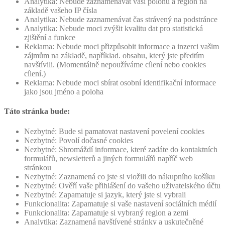
Analytika: Nebude zaznamenávat vaši polohu a region na
základě vašeho IP čísla
Analytika: Nebude zaznamenávat čas strávený na podstránce
Analytika: Nebude moci zvýšit kvalitu dat pro statistická
zjištění a funkce
Reklama: Nebude moci přizpůsobit informace a inzerci vašim
zájmům na základě, například. obsahu, který jste předtím
navštívili. (Momentálně nepoužíváme cílení nebo cookies
cílení.)
Reklama: Nebude moci sbírat osobní identifikační informace
jako jsou jméno a poloha
Táto stránka bude:
Nezbytné: Bude si pamatovat nastavení povelení cookies
Nezbytné: Povolí dočasné cookies
Nezbytné: Shromáždí informace, které zadáte do kontaktních
formulářů, newsletterů a jiných formulářů napříč web
stránkou
Nezbytné: Zaznamená co jste si vložili do nákupního košíku
Nezbytné: Ověří vaše přihlášení do vašeho uživatelského účtu
Nezbytné: Zapamatuje si jazyk, který jste si vybrali
Funkcionalita: Zapamatuje si vaše nastavení sociálních médií
Funkcionalita: Zapamatuje si vybraný region a zemi
Analytika: Zaznamená navštívené stránky a uskutečněné