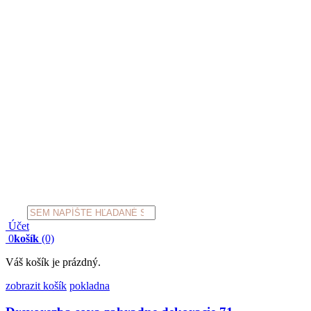
Products
search
Účet
0
košík
(0)
Váš košík je prázdný.
zobrazit košík
pokladna