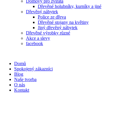
Domovy pro zvířata
Dřevěné holubníky, kurníky a jiné
Dřevěný nábytek
Police ze dřeva
Dřevěné stojany na květiny
Jiný dřevěný nábytek
Dřevěné výrobky různé
Akce a slevy
facebook
Domů
Spokojený zákazníci
Blog
Naše tvorba
O nás
Kontakt