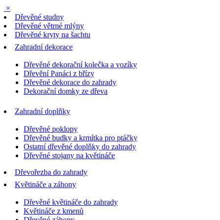
×
Dřevěné studny
Dřevěné větrné mlýny
Dřevěné kryty na šachtu
Zahradní dekorace
Dřevěné dekorační kolečka a vozíky
Dřevění Panáci z břízy
Dřevěné dekorace do zahrady
Dekorační domky ze dřeva
Zahradní doplňky
Dřevěné poklopy
Dřevěné budky a krmítka pro ptáčky
Ostatní dřevěné doplňky do zahrady
Dřevěné stojany na květináče
Dřevořezba do zahrady
Květináče a záhony
Dřevěné květináče do zahrady
Květináče z kmenů
Dřevěné záhony