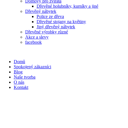
Domovy pro zvířata
Dřevěné holubníky, kurníky a jiné
Dřevěný nábytek
Police ze dřeva
Dřevěné stojany na květiny
Jiný dřevěný nábytek
Dřevěné výrobky různé
Akce a slevy
facebook
Domů
Spokojený zákazníci
Blog
Naše tvorba
O nás
Kontakt