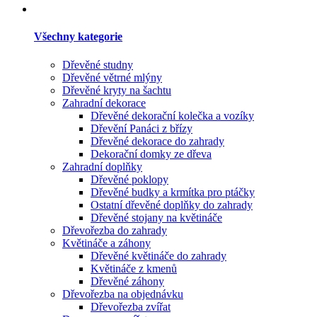
Všechny kategorie
Dřevěné studny
Dřevěné větrné mlýny
Dřevěné kryty na šachtu
Zahradní dekorace
Dřevěné dekorační kolečka a vozíky
Dřevění Panáci z břízy
Dřevěné dekorace do zahrady
Dekorační domky ze dřeva
Zahradní doplňky
Dřevěné poklopy
Dřevěné budky a krmítka pro ptáčky
Ostatní dřevěné doplňky do zahrady
Dřevěné stojany na květináče
Dřevořezba do zahrady
Květináče a záhony
Dřevěné květináče do zahrady
Květináče z kmenů
Dřevěné záhony
Dřevořezba na objednávku
Dřevořezba zvířat