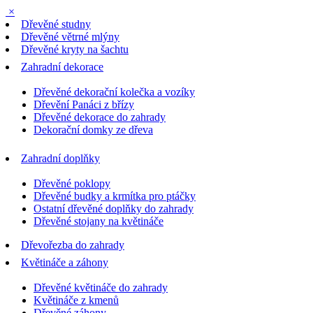
×
Dřevěné studny
Dřevěné větrné mlýny
Dřevěné kryty na šachtu
Zahradní dekorace
Dřevěné dekorační kolečka a vozíky
Dřevění Panáci z břízy
Dřevěné dekorace do zahrady
Dekorační domky ze dřeva
Zahradní doplňky
Dřevěné poklopy
Dřevěné budky a krmítka pro ptáčky
Ostatní dřevěné doplňky do zahrady
Dřevěné stojany na květináče
Dřevořezba do zahrady
Květináče a záhony
Dřevěné květináče do zahrady
Květináče z kmenů
Dřevěné záhony