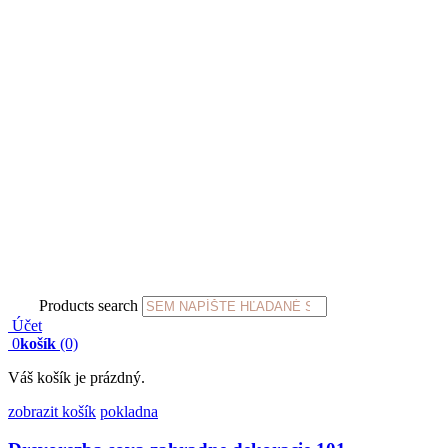
Products search
Účet
0
košík
(0)
Váš košík je prázdný.
zobrazit košík
pokladna