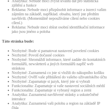
Analytika: Nebude moci zvýšit kvalitu dat pro statistická
zjištění a funkce
Reklama: Nebude moci přizpůsobit informace a inzerci vašim
zájmům na základě, například. obsahu, který jste předtím
navštívili. (Momentálně nepoužíváme cílení nebo cookies
cílení.)
Reklama: Nebude moci sbírat osobní identifikační informace
jako jsou jméno a poloha
Táto stránka bude:
Nezbytné: Bude si pamatovat nastavení povelení cookies
Nezbytné: Povolí dočasné cookies
Nezbytné: Shromáždí informace, které zadáte do kontaktních
formulářů, newsletterů a jiných formulářů napříč web
stránkou
Nezbytné: Zaznamená co jste si vložili do nákupního košíku
Nezbytné: Ověří vaše přihlášení do vašeho uživatelského účtu
Nezbytné: Zapamatuje si jazyk, který jste si vybrali
Funkcionalita: Zapamatuje si vaše nastavení sociálních médií
Funkcionalita: Zapamatuje si vybraný region a zemi
Analytika: Zaznamená navštívené stránky a uskutečněné
interakce
Analytika: Zaznamená vaši polohu a region na základě IP
čísla