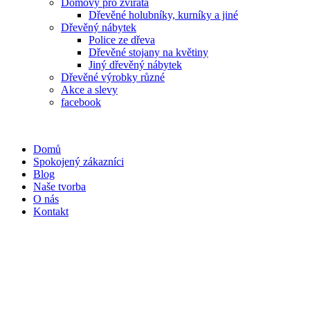
Domovy pro zvířata
Dřevěné holubníky, kurníky a jiné
Dřevěný nábytek
Police ze dřeva
Dřevěné stojany na květiny
Jiný dřevěný nábytek
Dřevěné výrobky různé
Akce a slevy
facebook
Domů
Spokojený zákazníci
Blog
Naše tvorba
O nás
Kontakt