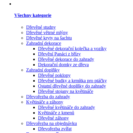
Všechny kategorie
Dřevěné studny
Dřevěné větrné mlýny
Dřevěné kryty na šachtu
Zahradní dekorace
Dřevěné dekorační kolečka a vozíky
Dřevění Panáci z břízy
Dřevěné dekorace do zahrady
Dekorační domky ze dřeva
Zahradní doplňky
Dřevěné poklopy
Dřevěné budky a krmítka pro ptáčky
Ostatní dřevěné doplňky do zahrady
Dřevěné stojany na květináče
Dřevořezba do zahrady
Květináče a záhony
Dřevěné květináče do zahrady
Květináče z kmenů
Dřevěné záhony
Dřevořezba na objednávku
Dřevořezba zvířat