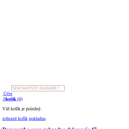
Products
search
Účet
0
košík
(0)
Váš košík je prázdný.
zobrazit košík
pokladna