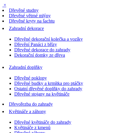
×
Dřevěné studny
Dřevěné větrné mlýny
Dřevěné kryty na šachtu
Zahradní dekorace
Dřevěné dekorační kolečka a vozíky
Dřevění Panáci z břízy
Dřevěné dekorace do zahrady
Dekorační domky ze dřeva
Zahradní doplňky
Dřevěné poklopy
Dřevěné budky a krmítka pro ptáčky
Ostatní dřevěné doplňky do zahrady
Dřevěné stojany na květináče
Dřevořezba do zahrady
Květináče a záhony
Dřevěné květináče do zahrady
Květináče z kmenů
Dřevěné záhony