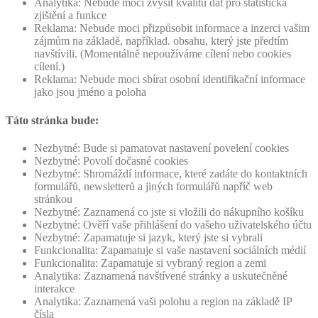
Analytika: Nebude moci zvýšit kvalitu dat pro statistická
zjištění a funkce
Reklama: Nebude moci přizpůsobit informace a inzerci vašim
zájmům na základě, například. obsahu, který jste předtím
navštívili. (Momentálně nepoužíváme cílení nebo cookies
cílení.)
Reklama: Nebude moci sbírat osobní identifikační informace
jako jsou jméno a poloha
Táto stránka bude:
Nezbytné: Bude si pamatovat nastavení povelení cookies
Nezbytné: Povolí dočasné cookies
Nezbytné: Shromáždí informace, které zadáte do kontaktních
formulářů, newsletterů a jiných formulářů napříč web
stránkou
Nezbytné: Zaznamená co jste si vložili do nákupního košíku
Nezbytné: Ověří vaše přihlášení do vašeho uživatelského účtu
Nezbytné: Zapamatuje si jazyk, který jste si vybrali
Funkcionalita: Zapamatuje si vaše nastavení sociálních médií
Funkcionalita: Zapamatuje si vybraný region a zemi
Analytika: Zaznamená navštívené stránky a uskutečněné
interakce
Analytika: Zaznamená vaši polohu a region na základě IP
čísla