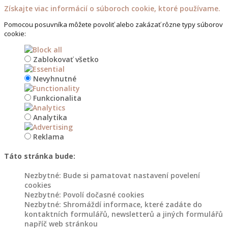
Získajte viac informácií o súboroch cookie, ktoré používame.
Dřevěné
Pomocou posuvníka môžete povoliť alebo zakázať rôzne typy súborov
stojany
cookie:
na
květináče
Zablokovať všetko
Nevyhnutné
Dřevořezba
do
Funkcionalita
zahrady
Analytika
Květináče
a
Reklama
záhony
Táto stránka bude:
Dřevěné
Nezbytné: Bude si pamatovat nastavení povelení
květináče
cookies
Nezbytné: Povolí dočasné cookies
do
Nezbytné: Shromáždí informace, které zadáte do
zahrady
kontaktních formulářů, newsletterů a jiných formulářů
napříč web stránkou
Květináče