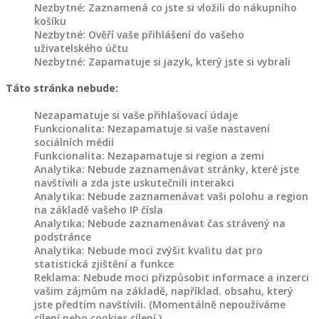
Nezbytné: Zaznamená co jste si vložili do nákupního
z
košíku
kmenů
Nezbytné: Ověří vaše přihlášení do vašeho
uživatelského účtu
Dřevěné
Nezbytné: Zapamatuje si jazyk, který jste si vybrali
záhony
Táto stránka nebude:
Nezapamatuje si vaše přihlašovací údaje
Dřevořezba
Funkcionalita: Nezapamatuje si vaše nastavení
na
sociálních médií
objednávku
Funkcionalita: Nezapamatuje si region a zemi
Analytika: Nebude zaznamenávat stránky, které jste
navštívili a zda jste uskutečnili interakci
Dřevořezba
Analytika: Nebude zaznamenávat vaši polohu a region
zvířat
na základě vašeho IP čísla
Analytika: Nebude zaznamenávat čas strávený na
podstránce
Domovy
Analytika: Nebude moci zvýšit kvalitu dat pro
pro
statistická zjištění a funkce
Reklama: Nebude moci přizpůsobit informace a inzerci
zvířata
vašim zájmům na základě, například. obsahu, který
jste předtím navštívili. (Momentálně nepoužíváme
Dřevěné
cílení nebo cookies cílení.)