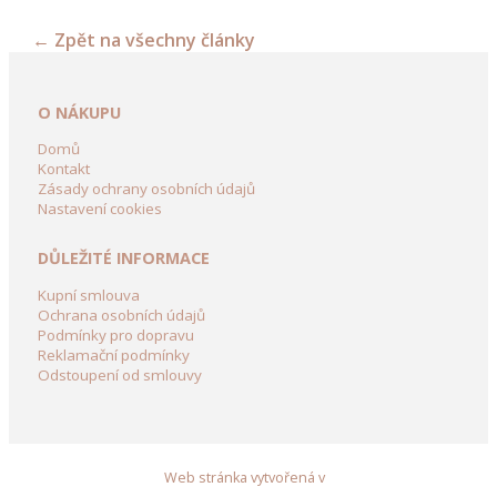
dekorace
←
Zpět na všechny články
Dřevěné
dekorační
kolečka
O NÁKUPU
a
vozíky
Domů
Kontakt
Zásady ochrany osobních údajů
Dřevění
Nastavení cookies
Panáci
z
DŮLEŽITÉ INFORMACE
břízy
Kupní smlouva
Dřevěné
Ochrana osobních údajů
dekorace
Podmínky pro dopravu
Reklamační podmínky
do
Odstoupení od smlouvy
zahrady
Dekorační
domky
ze
Web stránka vytvořená v