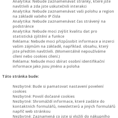
Analytika: Nebude zaznamenávat stránky, které jste
navštívili a zda jste uskutečnili interakci
Analytika: Nebude zaznamenávat vaši polohu a region
Dřevěné
na základě vašeho IP čísla
výrobky
Analytika: Nebude zaznamenávat čas strávený na
různé
podstránce
Analytika: Nebude moci zvýšit kvalitu dat pro
statistická zjištění a funkce
Akce
Reklama: Nebude moci přizpůsobit informace a inzerci
a
vašim zájmům na základě, například. obsahu, který
slevy
jste předtím navštívili. (Momentálně nepoužíváme
cílení nebo cookies cílení.)
Reklama: Nebude moci sbírat osobní identifikační
informace jako jsou jméno a poloha
Products
Táto stránka bude:
search
SPOKOJENÝ
Nezbytné: Bude si pamatovat nastavení povelení
ZÁKAZNÍCI
cookies
Nezbytné: Povolí dočasné cookies
Nezbytné: Shromáždí informace, které zadáte do
BLOG
kontaktních formulářů, newsletterů a jiných formulářů
napříč web stránkou
NAŠE
Nezbytné: Zaznamená co jste si vložili do nákupního