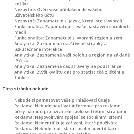
TVORBA
košíku
Nezbytné: Ověří vaše přihlášení do vašeho
O
uživatelského účtu
NÁS
Nezbytné: Zapamatuje si jazyk, který jste si vybrali
Funkcionalita: Zapamatuje si vaše nastavení sociálních
médií
KONTAKT
Funkcionalita: Zapamatuje si vybraný region a zemi
Analytika: Zaznamená navštívené stránky a
uskutečněné interakce
Analytika: Zaznamená vaši polohu a region na základě
IP čísla
Analytika: Zaznamená čas strávený na podstránce
Analytika: Zvýší kvalitu dat pro statistická zjištění a
funkce
Táto stránka nebude:
Nebude si pamatovat vaše přihlašovací údaje
Reklama: Nebude používat informace pro reklamní
účely na míru pro uživatele spolu se třetími stranami
Reklama: Nepovolí vám spojení se sociálními sítěmi
Reklama: Neidentifikuje zařízení, které používáte
Reklama: Nebude moci sbírat osobní identifikační