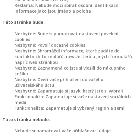
holubníky,
Reklama: Nebude moci sbírat osobní identifikační
kurníky
informace jako jsou jméno a poloha
a
Táto stránka bude:
jiné
Nezbytné: Bude si pamatovat nastavení povelení
cookies
Dřevěný
Nezbytné: Povolí dočasné cookies
nábytek
Nezbytné: Shromáždí informace, které zadáte do
kontaktních formulářů, newsletterů a jiných formulářů
napříč web stránkou
Police
Nezbytné: Zaznamená co jste si vložili do nákupního
ze
košíku
dřeva
Nezbytné: Ověří vaše přihlášení do vašeho
uživatelského účtu
Dřevěné
Nezbytné: Zapamatuje si jazyk, který jste si vybrali
stojany
Funkcionalita: Zapamatuje si vaše nastavení sociálních
na
médií
Funkcionalita: Zapamatuje si vybraný region a zemi
květiny
Táto stránka nebude:
Jiný
dřevěný
Nebude si pamatovat vaše přihlašovací údaje
nábytek