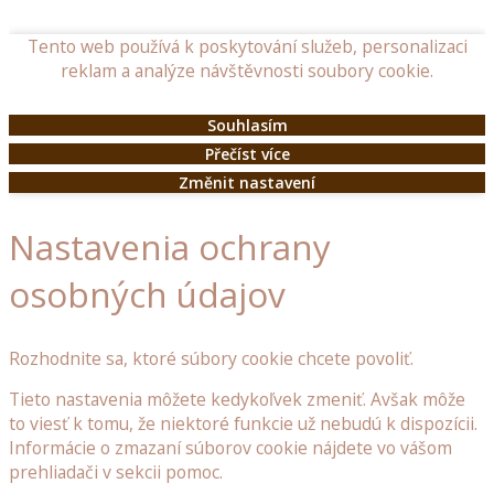
dřeva
Tento web používá k poskytování služeb, personalizaci
reklam a analýze návštěvnosti soubory cookie.
Zahradní
doplňky
Souhlasím
Dřevěné
Přečíst více
poklopy
Změnit nastavení
Dřevěné
Nastavenia ochrany
budky
a
osobných údajov
krmítka
pro
ptáčky
Rozhodnite sa, ktoré súbory cookie chcete povoliť.
Ostatní
Tieto nastavenia môžete kedykoľvek zmeniť. Avšak môže
dřevěné
to viesť k tomu, že niektoré funkcie už nebudú k dispozícii.
doplňky
Informácie o zmazaní súborov cookie nájdete vo vášom
do
prehliadači v sekcii pomoc.
zahrady