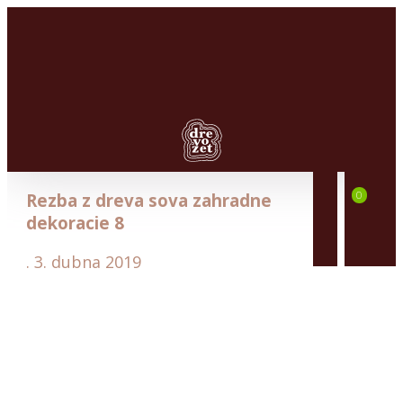
Dřevěné
studny
0
Rezba z dreva sova zahradne
Dřevěné
dekoracie 8
větrné
mlýny
.
3. dubna 2019
Dřevěné
kryty
na
šachtu
Zahradní