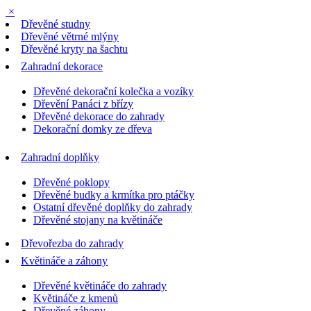
×
Dřevěné studny
Dřevěné větrné mlýny
Dřevěné kryty na šachtu
Zahradní dekorace
Dřevěné dekorační kolečka a vozíky
Dřevění Panáci z břízy
Dřevěné dekorace do zahrady
Dekorační domky ze dřeva
Zahradní doplňky
Dřevěné poklopy
Dřevěné budky a krmítka pro ptáčky
Ostatní dřevěné doplňky do zahrady
Dřevěné stojany na květináče
Dřevořezba do zahrady
Květináče a záhony
Dřevěné květináče do zahrady
Květináče z kmenů
Dřevěné záhony