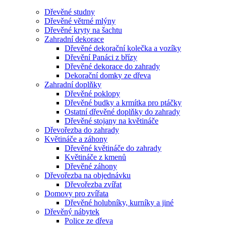
Dřevěné studny
Dřevěné větrné mlýny
Dřevěné kryty na šachtu
Zahradní dekorace
Dřevěné dekorační kolečka a vozíky
Dřevění Panáci z břízy
Dřevěné dekorace do zahrady
Dekorační domky ze dřeva
Zahradní doplňky
Dřevěné poklopy
Dřevěné budky a krmítka pro ptáčky
Ostatní dřevěné doplňky do zahrady
Dřevěné stojany na květináče
Dřevořezba do zahrady
Květináče a záhony
Dřevěné květináče do zahrady
Květináče z kmenů
Dřevěné záhony
Dřevořezba na objednávku
Dřevořezba zvířat
Domovy pro zvířata
Dřevěné holubníky, kurníky a jiné
Dřevěný nábytek
Police ze dřeva