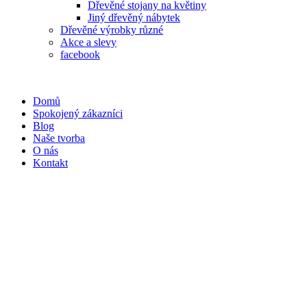
Dřevěné stojany na květiny
Jiný dřevěný nábytek
Dřevěné výrobky různé
Akce a slevy
facebook
Domů
Spokojený zákazníci
Blog
Naše tvorba
O nás
Kontakt