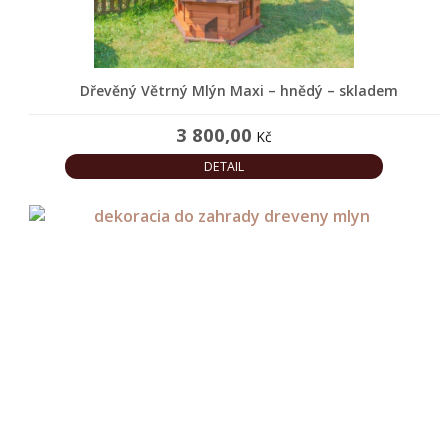
jiné
Dřevěný
Dřevěný Větrný Mlýn Maxi – hnědý – skladem
nábytek
3 800,00
Kč
Police
ze
DETAIL
dřeva
Dřevěné
stojany
na
květiny
Jiný
dřevěný
nábytek
Dřevěné