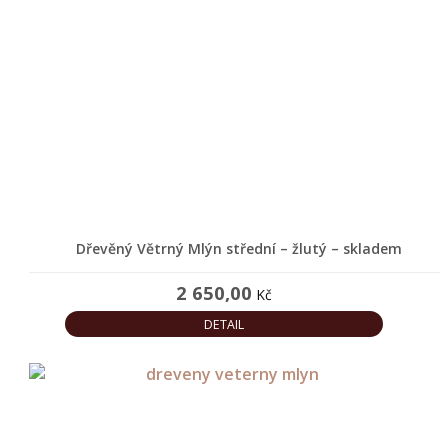
O
NÁS
KONTAKT
Dřevěný Větrný Mlýn střední – žlutý – skladem
2 650,00
Kč
DETAIL