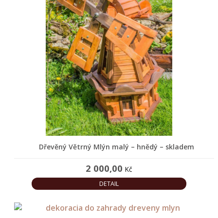
kolečka
a
vozíky
Dřevění
Panáci
z
břízy
Dřevěné
dekorace
do
zahrady
Dřevěný Větrný Mlýn malý – hnědý – skladem
Dekorační
domky
2 000,00
Kč
ze
DETAIL
dřeva
Zahradní