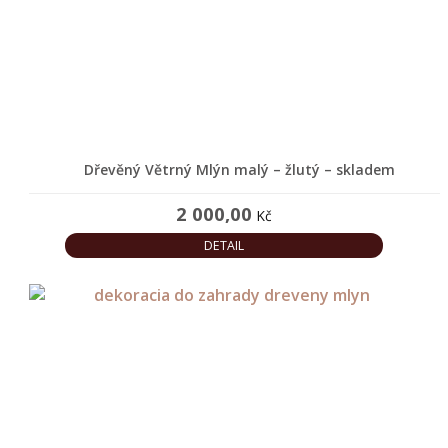
výrobky
různé
Akce
a
slevy
Dřevěný Větrný Mlýn malý – žlutý – skladem
2 000,00
Kč
Products
search
DETAIL
SPOKOJENÝ
ZÁKAZNÍCI
BLOG
NAŠE
TVORBA