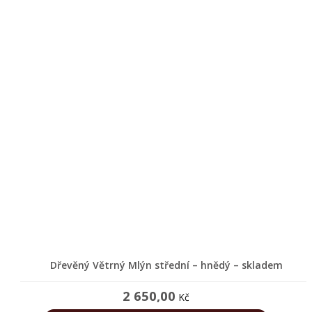
doplňky
Dřevěné
poklopy
Dřevěné
budky
a
krmítka
pro
ptáčky
Ostatní
dřevěné
doplňky
do
zahrady
Dřevěný Větrný Mlýn střední – hnědý – skladem
Dřevěné
2 650,00
Kč
stojany