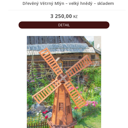
Dřevěný Větrný Mlýn – velký hnědý – skladem
Dřevěné
záhony
3 250,00
Kč
DETAIL
Dřevořezba
na
objednávku
Dřevořezba
zvířat
Domovy
pro
zvířata
Dřevěné
holubníky,
kurníky
a