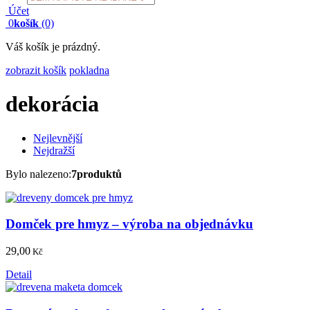
search
Účet
0
košík
(0)
Váš košík je prázdný.
zobrazit košík
pokladna
dekorácia
Nejlevnější
Nejdražší
Bylo nalezeno:
7produktů
Domček pre hmyz – výroba na objednávku
29,00
Kč
Detail