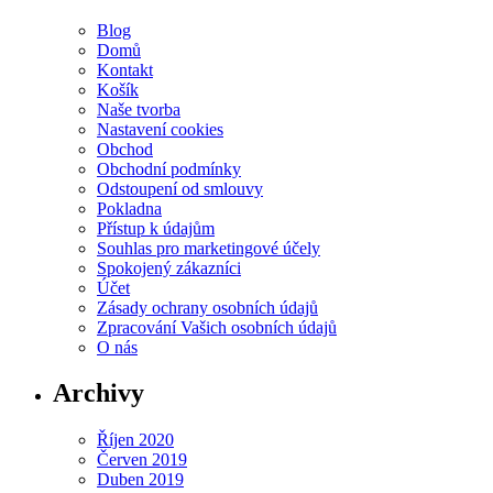
Blog
Domů
Kontakt
Košík
Naše tvorba
Nastavení cookies
Obchod
Obchodní podmínky
Odstoupení od smlouvy
Pokladna
Přístup k údajům
Souhlas pro marketingové účely
Spokojený zákazníci
Účet
Zásady ochrany osobních údajů
Zpracování Vašich osobních údajů
O nás
Archivy
Říjen 2020
Červen 2019
Duben 2019