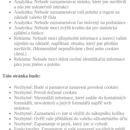
Analytika: Nebude zaznamenávat stránky, které jste navštívili
a zda jste uskutečnili interakci
Analytika: Nebude zaznamenávat vaši polohu a region na
základě vašeho IP čísla
Analytika: Nebude zaznamenávat čas strávený na podstránce
Analytika: Nebude moci zvýšit kvalitu dat pro statistická
zjištění a funkce
Reklama: Nebude moci přizpůsobit informace a inzerci vašim
zájmům na základě, například. obsahu, který jste předtím
navštívili. (Momentálně nepoužíváme cílení nebo cookies
cílení.)
Reklama: Nebude moci sbírat osobní identifikační informace
jako jsou jméno a poloha
Táto stránka bude:
Nezbytné: Bude si pamatovat nastavení povelení cookies
Nezbytné: Povolí dočasné cookies
Nezbytné: Shromáždí informace, které zadáte do kontaktních
formulářů, newsletterů a jiných formulářů napříč web
stránkou
Nezbytné: Zaznamená co jste si vložili do nákupního košíku
Nezbytné: Ověří vaše přihlášení do vašeho uživatelského účtu
Nezbytné: Zapamatuje si jazyk, který jste si vybrali
Funkcionalita: Zapamatuje si vaše nastavení sociálních médií