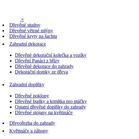
×
Dřevěné studny
Dřevěné větrné mlýny
Dřevěné kryty na šachtu
Zahradní dekorace
Dřevěné dekorační kolečka a vozíky
Dřevění Panáci z břízy
Dřevěné dekorace do zahrady
Dekorační domky ze dřeva
Zahradní doplňky
Dřevěné poklopy
Dřevěné budky a krmítka pro ptáčky
Ostatní dřevěné doplňky do zahrady
Dřevěné stojany na květináče
Dřevořezba do zahrady
Květináče a záhony