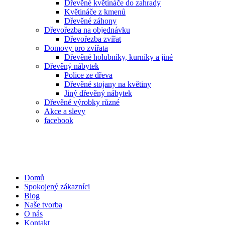
Dřevěné květináče do zahrady
Květináče z kmenů
Dřevěné záhony
Dřevořezba na objednávku
Dřevořezba zvířat
Domovy pro zvířata
Dřevěné holubníky, kurníky a jiné
Dřevěný nábytek
Police ze dřeva
Dřevěné stojany na květiny
Jiný dřevěný nábytek
Dřevěné výrobky různé
Akce a slevy
facebook
Domů
Spokojený zákazníci
Blog
Naše tvorba
O nás
Kontakt