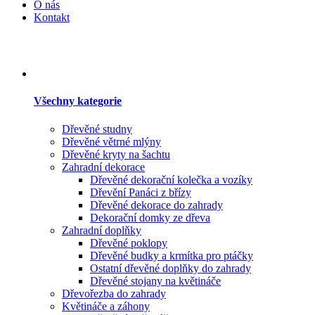
O nás
Kontakt
Všechny kategorie
Dřevěné studny
Dřevěné větrné mlýny
Dřevěné kryty na šachtu
Zahradní dekorace
Dřevěné dekorační kolečka a vozíky
Dřevění Panáci z břízy
Dřevěné dekorace do zahrady
Dekorační domky ze dřeva
Zahradní doplňky
Dřevěné poklopy
Dřevěné budky a krmítka pro ptáčky
Ostatní dřevěné doplňky do zahrady
Dřevěné stojany na květináče
Dřevořezba do zahrady
Květináče a záhony