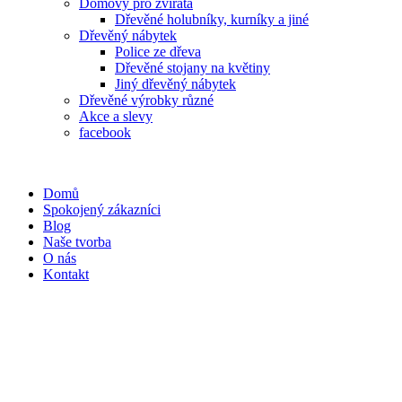
Domovy pro zvířata
Dřevěné holubníky, kurníky a jiné
Dřevěný nábytek
Police ze dřeva
Dřevěné stojany na květiny
Jiný dřevěný nábytek
Dřevěné výrobky různé
Akce a slevy
facebook
Domů
Spokojený zákazníci
Blog
Naše tvorba
O nás
Kontakt