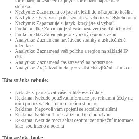
formulářů, newsletterů a jiných formulářů napříč web
stránkou
Nezbytné: Zaznamená co jste si vložili do nákupního košíku
Nezbytné: Ověří vaše přihlášení do vašeho uživatelského účtu
Nezbytné: Zapamatuje si jazyk, který jste si vybrali
Funkcionalita: Zapamatuje si vaše nastavení sociálních médií
Funkcionalita: Zapamatuje si vybraný region a zemi
Analytika: Zaznamená navštívené stránky a uskutečněné
interakce
Analytika: Zaznamená vaši polohu a region na základě IP
čísla
Analytika: Zaznamená čas strávený na podstránce
Analytika: Zvýší kvalitu dat pro statistická zjištění a funkce
Táto stránka nebude:
Nebude si pamatovat vaše přihlašovací údaje
Reklama: Nebude používat informace pro reklamní účely na
míru pro uživatele spolu se třetími stranami
Reklama: Nepovolí vám spojení se sociálními sítěmi
Reklama: Neidentifikuje zařízení, které používáte
Reklama: Nebude moci sbírat osobní identifikační informace
jako jsou jméno a poloha
Táto stránka bude: