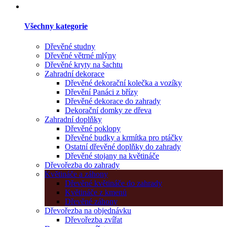
Všechny kategorie
Dřevěné studny
Dřevěné větrné mlýny
Dřevěné kryty na šachtu
Zahradní dekorace
Dřevěné dekorační kolečka a vozíky
Dřevění Panáci z břízy
Dřevěné dekorace do zahrady
Dekorační domky ze dřeva
Zahradní doplňky
Dřevěné poklopy
Dřevěné budky a krmítka pro ptáčky
Ostatní dřevěné doplňky do zahrady
Dřevěné stojany na květináče
Dřevořezba do zahrady
Květináče a záhony
Dřevěné květináče do zahrady
Květináče z kmenů
Dřevěné záhony
Dřevořezba na objednávku
Dřevořezba zvířat