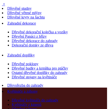
×
Dřevěné studny
Dřevěné větrné mlýny
Dřevěné kryty na šachtu
Zahradní dekorace
Dřevěné dekorační kolečka a vozíky
Dřevění Panáci z břízy
Dřevěné dekorace do zahrady
Dekorační domky ze dřeva
Zahradní doplňky
Dřevěné poklopy
Dřevěné budky a krmítka pro ptáčky
Ostatní dřevěné doplňky do zahrady
Dřevěné stojany na květináče
Dřevořezba do zahrady
Květináče a záhony
Dřevěné květináče do zahrady
Květináče z kmenů
Dřevěné záhony