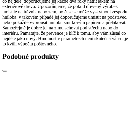
co nejdéle, doporučujeme jej každé dva roky natřít lakem na
exteriérové ​​dřevo. Upozorňujeme, že pokud dřevěný výrobek
umístíte na trávník nebo zem, po čase se může vyskytnout zespodu
hniloba, v takovém případě jej doporučujeme umístit na podstavec,
nebo pokaždé vybrousit hnilobu smirkovým papírem a přelakovat.
Samozřejmě je dobré jej na zimu schovat pod střechu nebo do
interiéru. Pamatujte, že prevence je klíč k tomu, aby vám zůstal co
nejdéle jako nový. Hmotnost v parametrech není skutečná váha - je
to kvůli výpočtu poštovného.
Podobné produkty