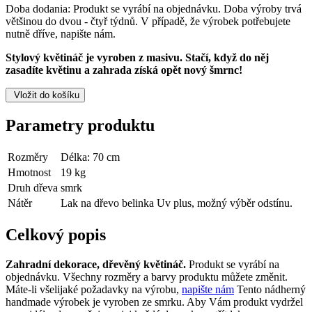
Doba dodania:
Produkt se vyrábí na objednávku. Doba výroby trvá
většinou do dvou - čtyř týdnů. V případě, že výrobek potřebujete
nutně dříve, napište nám.
Stylový květináč je vyroben z masivu. Stačí, když do něj
zasadíte květinu a zahrada získá opět nový šmrnc!
Vložit do košíku
Parametry produktu
Rozměry
Délka: 70 cm
Hmotnost
19 kg
Druh dřeva
smrk
Nátěr
Lak na dřevo belinka Uv plus, možný výběr odstínu.
Celkový popis
Zahradní dekorace, dřevěný květináč.
Produkt se vyrábí na
objednávku. Všechny rozměry a barvy produktu můžete změnit.
Máte-li všelijaké požadavky na výrobu,
napište nám
Tento nádherný
handmade výrobek je vyroben ze smrku. Aby Vám produkt vydržel