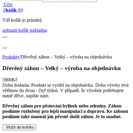
Účet
0
košík
(0)
Váš košík je prázdný.
zobrazit košík
pokladna
Produkty
/
Dřevěný záhon – Velký – výroba na objednávku
Dřevěný záhon – Velký – výroba na objednávku
5900Kč
Doba dodania:
Produkt se vyrábí na objednávku. Doba výroby trvá
většinou do dvou - čtyř týdnů. V případě, že výrobek potřebujete
nutně dříve, napište nám.
Dřevěný záhon pro pěstování bylinek nebo zeleniny. Záhon
posíláme rozložený pro lepší manipulaci a dopravu. Ke záhonu
posíláme také manuál jak přesně složit záhon. Je to snadné.
Vložit do košíku