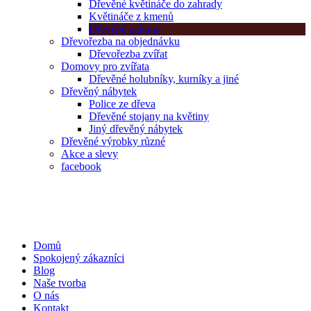
Dřevěné květináče do zahrady
Květináče z kmenů
Dřevěné záhony
Dřevořezba na objednávku
Dřevořezba zvířat
Domovy pro zvířata
Dřevěné holubníky, kurníky a jiné
Dřevěný nábytek
Police ze dřeva
Dřevěné stojany na květiny
Jiný dřevěný nábytek
Dřevěné výrobky různé
Akce a slevy
facebook
Domů
Spokojený zákazníci
Blog
Naše tvorba
O nás
Kontakt