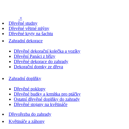
×
Dřevěné studny
Dřevěné větrné mlýny
Dřevěné kryty na šachtu
Zahradní dekorace
Dřevěné dekorační kolečka a vozíky
Dřevění Panáci z břízy
Dřevěné dekorace do zahrady
Dekorační domky ze dřeva
Zahradní doplňky
Dřevěné poklopy
Dřevěné budky a krmítka pro ptáčky
Ostatní dřevěné doplňky do zahrady
Dřevěné stojany na květináče
Dřevořezba do zahrady
Květináče a záhony