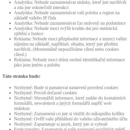
Analytika: Nebude zaznamenávat stránky, které jste navštívili
a zda jste uskutečnili interakci
Analytika: Nebude zaznamenávat vaši polohu a region na
základě vašeho IP čísla
Analytika: Nebude zaznamenávat čas strávený na podstránce
Analytika: Nebude moci zvýšit kvalitu dat pro statistická
zjištění a funkce
Reklama: Nebude moci přizpůsobit informace a inzerci vašim
zájmům na základě, například. obsahu, který jste předtím
navštívili. (Momentálně nepoužíváme cílení nebo cookies
cílení.)
Reklama: Nebude moci sbírat osobní identifikační informace
jako jsou jméno a poloha
Táto stránka bude:
Nezbytné: Bude si pamatovat nastavení povelení cookies
Nezbytné: Povolí dočasné cookies
Nezbytné: Shromáždí informace, které zadáte do kontaktních
formulářů, newsletterů a jiných formulářů napříč web
stránkou
Nezbytné: Zaznamená co jste si vložili do nákupního košíku
Nezbytné: Ověří vaše přihlášení do vašeho uživatelského účtu
Nezbytné: Zapamatuje si jazyk, který jste si vybrali
Funkcionalita: Zapamatuje si vaše nastavení sociálních médií