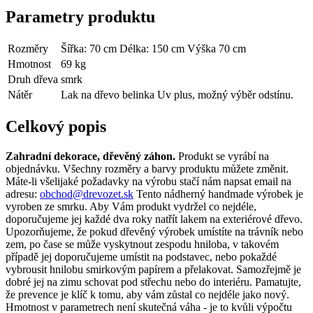
Parametry produktu
Rozměry
Šířka: 70 cm Délka: 150 cm Výška 70 cm
Hmotnost
69 kg
Druh dřeva
smrk
Nátěr
Lak na dřevo belinka Uv plus, možný výběr odstínu.
Celkový popis
Zahradní dekorace, dřevěný záhon.
Produkt se vyrábí na
objednávku. Všechny rozměry a barvy produktu můžete změnit.
Máte-li všelijaké požadavky na výrobu stačí nám napsat email na
adresu:
obchod@drevozet.sk
Tento nádherný handmade výrobek je
vyroben ze smrku. Aby Vám produkt vydržel co nejdéle,
doporučujeme jej každé dva roky natřít lakem na exteriérové ​​dřevo.
Upozorňujeme, že pokud dřevěný výrobek umístíte na trávník nebo
zem, po čase se může vyskytnout zespodu hniloba, v takovém
případě jej doporučujeme umístit na podstavec, nebo pokaždé
vybrousit hnilobu smirkovým papírem a přelakovat. Samozřejmě je
dobré jej na zimu schovat pod střechu nebo do interiéru. Pamatujte,
že prevence je klíč k tomu, aby vám zůstal co nejdéle jako nový.
Hmotnost v parametrech není skutečná váha - je to kvůli výpočtu