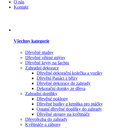
O nás
Kontakt
Všechny kategorie
Dřevěné studny
Dřevěné větrné mlýny
Dřevěné kryty na šachtu
Zahradní dekorace
Dřevěné dekorační kolečka a vozíky
Dřevění Panáci z břízy
Dřevěné dekorace do zahrady
Dekorační domky ze dřeva
Zahradní doplňky
Dřevěné poklopy
Dřevěné budky a krmítka pro ptáčky
Ostatní dřevěné doplňky do zahrady
Dřevěné stojany na květináče
Dřevořezba do zahrady
Květináče a záhony