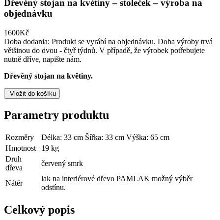
Dřevěný stojan na květiny – stoleček – výroba na
objednávku
1600Kč
Doba dodania:
Produkt se vyrábí na objednávku. Doba výroby trvá
většinou do dvou - čtyř týdnů. V případě, že výrobek potřebujete
nutně dříve, napište nám.
Dřevěný stojan na květiny.
Vložit do košíku
Parametry produktu
Rozměry
Délka: 33 cm Šířka: 33 cm Výška: 65 cm
Hmotnost
19 kg
Druh
červený smrk
dřeva
lak na interiérové ​​dřevo PAMLAK možný výběr
Nátěr
odstínu.
Celkový popis