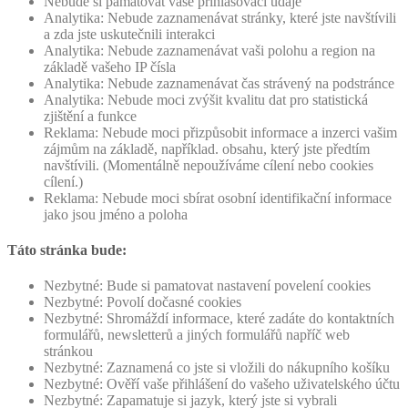
Nebude si pamatovat vaše přihlašovací údaje
Analytika: Nebude zaznamenávat stránky, které jste navštívili
a zda jste uskutečnili interakci
Analytika: Nebude zaznamenávat vaši polohu a region na
základě vašeho IP čísla
Analytika: Nebude zaznamenávat čas strávený na podstránce
Analytika: Nebude moci zvýšit kvalitu dat pro statistická
zjištění a funkce
Reklama: Nebude moci přizpůsobit informace a inzerci vašim
zájmům na základě, například. obsahu, který jste předtím
navštívili. (Momentálně nepoužíváme cílení nebo cookies
cílení.)
Reklama: Nebude moci sbírat osobní identifikační informace
jako jsou jméno a poloha
Táto stránka bude:
Nezbytné: Bude si pamatovat nastavení povelení cookies
Nezbytné: Povolí dočasné cookies
Nezbytné: Shromáždí informace, které zadáte do kontaktních
formulářů, newsletterů a jiných formulářů napříč web
stránkou
Nezbytné: Zaznamená co jste si vložili do nákupního košíku
Nezbytné: Ověří vaše přihlášení do vašeho uživatelského účtu
Nezbytné: Zapamatuje si jazyk, který jste si vybrali