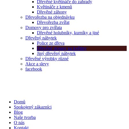
Dřevěné květináče do zahrady
Květináče z kmenů
Dřevěné záhony
Dřevořezba na objednávku
Dřevořezba zvířat
Domovy pro zvířata
Dřevěné holubníky, kurníky a jiné
Dřevěný nábytek
Police ze dřeva
Dřevěné stojany na květiny
Jiný dřevěný nábytek
Dřevěné výrobky různé
Akce a slevy
facebook
Domů
Spokojený zákazníci
Blog
Naše tvorba
O nás
Kontakt