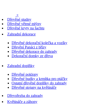
×
Dřevěné studny
Dřevěné větrné mlýny
Dřevěné kryty na šachtu
Zahradní dekorace
Dřevěné dekorační kolečka a vozíky
Dřevění Panáci z břízy
Dřevěné dekorace do zahrady
Dekorační domky ze dřeva
Zahradní doplňky
Dřevěné poklopy
Dřevěné budky a krmítka pro ptáčky
Ostatní dřevěné doplňky do zahrady
Dřevěné stojany na květináče
Dřevořezba do zahrady
Květináče a záhony