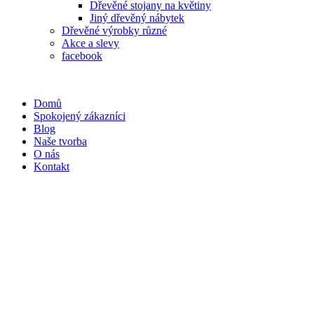
Dřevěné stojany na květiny
Jiný dřevěný nábytek
Dřevěné výrobky různé
Akce a slevy
facebook
Domů
Spokojený zákazníci
Blog
Naše tvorba
O nás
Kontakt