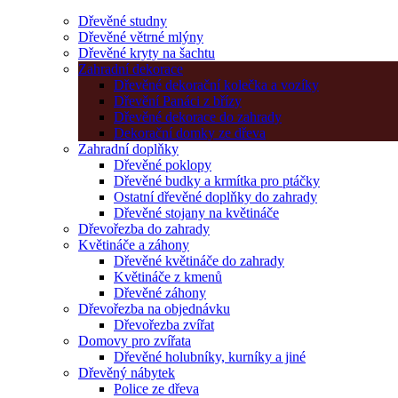
Dřevěné studny
Dřevěné větrné mlýny
Dřevěné kryty na šachtu
Zahradní dekorace
Dřevěné dekorační kolečka a vozíky
Dřevění Panáci z břízy
Dřevěné dekorace do zahrady
Dekorační domky ze dřeva
Zahradní doplňky
Dřevěné poklopy
Dřevěné budky a krmítka pro ptáčky
Ostatní dřevěné doplňky do zahrady
Dřevěné stojany na květináče
Dřevořezba do zahrady
Květináče a záhony
Dřevěné květináče do zahrady
Květináče z kmenů
Dřevěné záhony
Dřevořezba na objednávku
Dřevořezba zvířat
Domovy pro zvířata
Dřevěné holubníky, kurníky a jiné
Dřevěný nábytek
Police ze dřeva