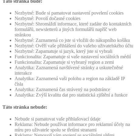
Táto stránka bude:
Nezbytné: Bude si pamatovat nastavení povelení cookies
Nezbytné: Povolí dočasné cookies
Nezbytné: Shromáždí informace, které zadáte do kontaktních
formulářů, newsletterů a jiných formulářů napříč web
stránkou
Nezbytné: Zaznamená co jste si vložili do nákupního košíku
Nezbytné: Ověří vaše přihlášení do vašeho uživatelského účtu
Nezbytné: Zapamatuje si jazyk, který jste si vybrali
Funkcionalita: Zapamatuje si vaše nastavení sociálních médií
Funkcionalita: Zapamatuje si vybraný region a zemi
Analytika: Zaznamená navštívené stránky a uskutečněné
interakce
Analytika: Zaznamená vaši polohu a region na základě IP
čísla
Analytika: Zaznamená čas strávený na podstránce
Analytika: Zvýší kvalitu dat pro statistická zjištění a funkce
Táto stránka nebude:
Nebude si pamatovat vaše přihlašovací údaje
Reklama: Nebude používat informace pro reklamní účely na
míru pro uživatele spolu se třetími stranami
Reklama: Nepovolí vám spojení se sociálními sítěmi