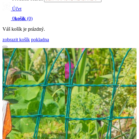
Účet
0
košík
(0)
Váš košík je prázdný.
zobrazit košík
pokladna