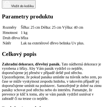
Vložit do košíku
Parametry produktu
Rozměry
Šířka: 25 cm Délka: 25 cm Výška: 40 cm
Hmotnost
1 kg
Druh dřeva
bříza
Nátěr
Lak na exteriérové ​​dřevo belinka Uv plus.
Celkový popis
Zahradní dekorace, dřevěný panák.
Tato nádherná dekorace je
vyrobena z břízy. Aby Vám panák vydržel co nejdéle,
doporučujeme jej přenést v případě deště pod střechu.
Upozorňujeme, že pokud panáka umístíte na trávník nebo zem, po
čase se může vyskytnout zespodu hniloba, v takovém případě jej
doporučujeme umístit na podstavec. Samozřejmě je dobré na zimu
panáky schovat pod střechu nebo do interiéru. Pamatujte, že
prevence je klíč k tomu, aby se vám panák vydržel usmívat v
zahradě či na terase co nejdéle.