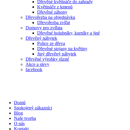
Dřevěné květináče do zahrady
Květináče z kmenů
Dřevěné záhony
Dřevořezba na objednávku
Dřevořezba zvířat
Domovy pro zvířata
Dřevěné holubníky, kurníky a jiné
Dřevěný nábytek
Police ze dřeva
Dřevěné stojany na květiny
Jiný dřevěný nábytek
Dřevěné výrobky různé
Akce a slevy
facebook
Domů
Spokojený zákazníci
Blog
Naše tvorba
O nás
Kontakt