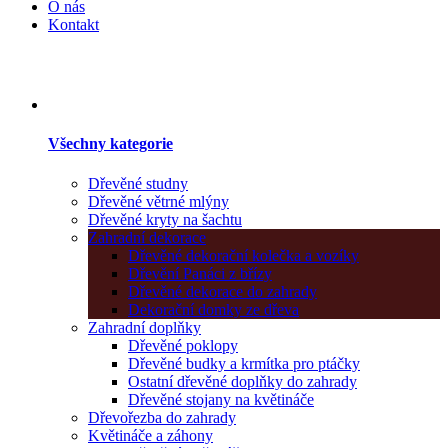
O nás
Kontakt
Všechny kategorie
Dřevěné studny
Dřevěné větrné mlýny
Dřevěné kryty na šachtu
Zahradní dekorace
Dřevěné dekorační kolečka a vozíky
Dřevění Panáci z břízy
Dřevěné dekorace do zahrady
Dekorační domky ze dřeva
Zahradní doplňky
Dřevěné poklopy
Dřevěné budky a krmítka pro ptáčky
Ostatní dřevěné doplňky do zahrady
Dřevěné stojany na květináče
Dřevořezba do zahrady
Květináče a záhony