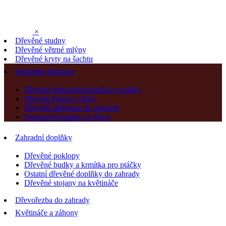
×
Dřevěné studny
Dřevěné větrné mlýny
Dřevěné kryty na šachtu
Zahradní dekorace
Dřevěné dekorační kolečka a vozíky
Dřevění Panáci z břízy
Dřevěné dekorace do zahrady
Dekorační domky ze dřeva
Zahradní doplňky
Dřevěné poklopy
Dřevěné budky a krmítka pro ptáčky
Ostatní dřevěné doplňky do zahrady
Dřevěné stojany na květináče
Dřevořezba do zahrady
Květináče a záhony