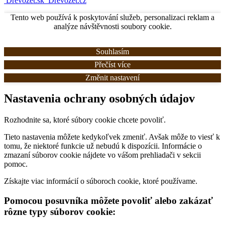
Drevozet.sk
Drevozet.cz
Tento web používá k poskytování služeb, personalizaci reklam a
analýze návštěvnosti soubory cookie.
Souhlasím
Přečíst více
Změnit nastavení
Nastavenia ochrany osobných údajov
Rozhodnite sa, ktoré súbory cookie chcete povoliť.
Tieto nastavenia môžete kedykoľvek zmeniť. Avšak môže to viesť k
tomu, že niektoré funkcie už nebudú k dispozícii. Informácie o
zmazaní súborov cookie nájdete vo vášom prehliadači v sekcii
pomoc.
Získajte viac informácií o súboroch cookie, ktoré používame.
Pomocou posuvníka môžete povoliť alebo zakázať
rôzne typy súborov cookie: