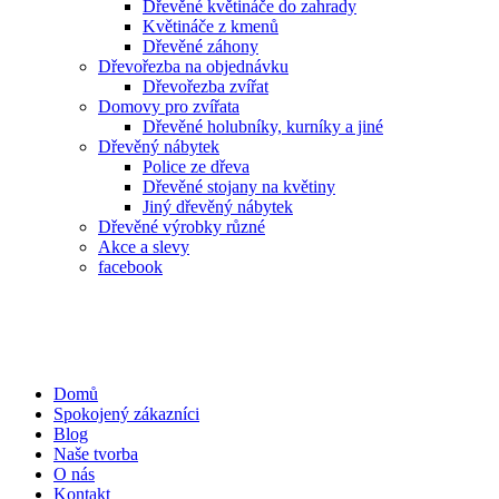
Dřevěné květináče do zahrady
Květináče z kmenů
Dřevěné záhony
Dřevořezba na objednávku
Dřevořezba zvířat
Domovy pro zvířata
Dřevěné holubníky, kurníky a jiné
Dřevěný nábytek
Police ze dřeva
Dřevěné stojany na květiny
Jiný dřevěný nábytek
Dřevěné výrobky různé
Akce a slevy
facebook
Domů
Spokojený zákazníci
Blog
Naše tvorba
O nás
Kontakt