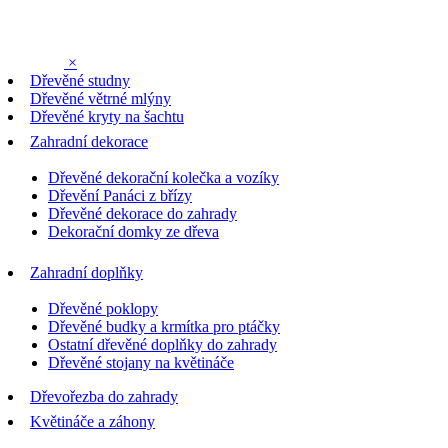
×
Dřevěné studny
Dřevěné větrné mlýny
Dřevěné kryty na šachtu
Zahradní dekorace
Dřevěné dekorační kolečka a vozíky
Dřevění Panáci z břízy
Dřevěné dekorace do zahrady
Dekorační domky ze dřeva
Zahradní doplňky
Dřevěné poklopy
Dřevěné budky a krmítka pro ptáčky
Ostatní dřevěné doplňky do zahrady
Dřevěné stojany na květináče
Dřevořezba do zahrady
Květináče a záhony