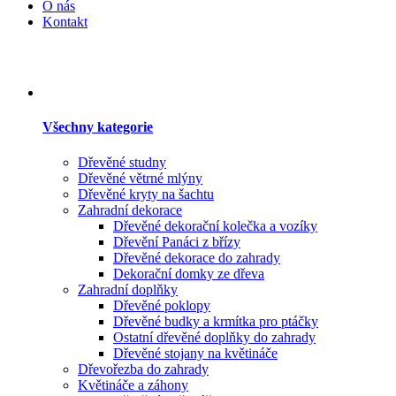
O nás
Kontakt
Všechny kategorie
Dřevěné studny
Dřevěné větrné mlýny
Dřevěné kryty na šachtu
Zahradní dekorace
Dřevěné dekorační kolečka a vozíky
Dřevění Panáci z břízy
Dřevěné dekorace do zahrady
Dekorační domky ze dřeva
Zahradní doplňky
Dřevěné poklopy
Dřevěné budky a krmítka pro ptáčky
Ostatní dřevěné doplňky do zahrady
Dřevěné stojany na květináče
Dřevořezba do zahrady
Květináče a záhony