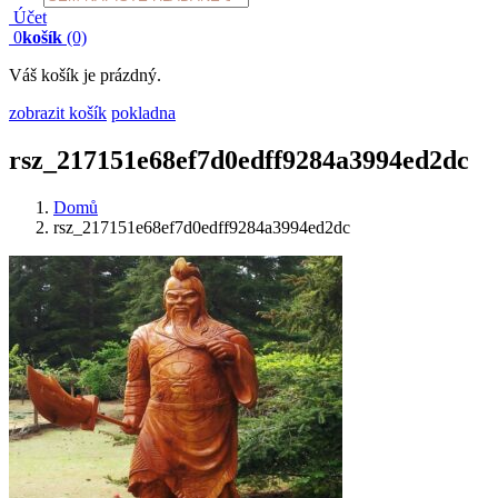
search
Účet
0
košík
(0)
Váš košík je prázdný.
zobrazit košík
pokladna
rsz_217151e68ef7d0edff9284a3994ed2dc
Domů
rsz_217151e68ef7d0edff9284a3994ed2dc