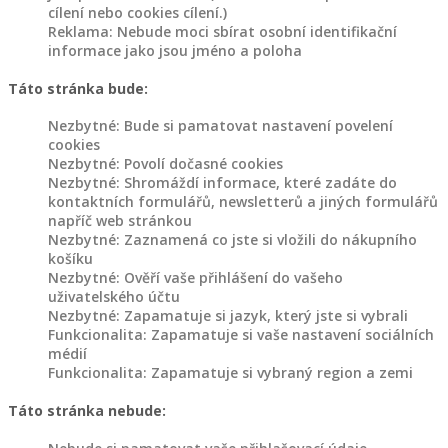
holubníky,
cílení nebo cookies cílení.)
Reklama: Nebude moci sbírat osobní identifikační
kurníky
informace jako jsou jméno a poloha
a
jiné
Táto stránka bude:
Nezbytné: Bude si pamatovat nastavení povelení
Dřevěný
cookies
Nezbytné: Povolí dočasné cookies
nábytek
Nezbytné: Shromáždí informace, které zadáte do
kontaktních formulářů, newsletterů a jiných formulářů
Police
napříč web stránkou
ze
Nezbytné: Zaznamená co jste si vložili do nákupního
dřeva
košíku
Nezbytné: Ověří vaše přihlášení do vašeho
Dřevěné
uživatelského účtu
stojany
Nezbytné: Zapamatuje si jazyk, který jste si vybrali
Funkcionalita: Zapamatuje si vaše nastavení sociálních
na
médií
květiny
Funkcionalita: Zapamatuje si vybraný region a zemi
Jiný
Táto stránka nebude:
dřevěný
nábytek