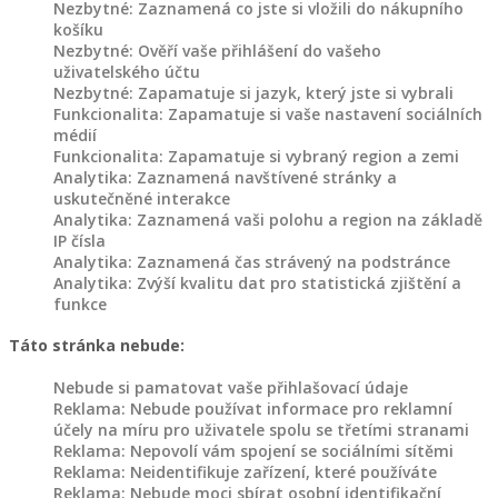
TVORBA
Nezbytné: Zaznamená co jste si vložili do nákupního
košíku
Nezbytné: Ověří vaše přihlášení do vašeho
O
uživatelského účtu
NÁS
Nezbytné: Zapamatuje si jazyk, který jste si vybrali
Funkcionalita: Zapamatuje si vaše nastavení sociálních
KONTAKT
médií
Funkcionalita: Zapamatuje si vybraný region a zemi
Analytika: Zaznamená navštívené stránky a
uskutečněné interakce
Analytika: Zaznamená vaši polohu a region na základě
IP čísla
Analytika: Zaznamená čas strávený na podstránce
Analytika: Zvýší kvalitu dat pro statistická zjištění a
funkce
Táto stránka nebude:
Nebude si pamatovat vaše přihlašovací údaje
Reklama: Nebude používat informace pro reklamní
účely na míru pro uživatele spolu se třetími stranami
Reklama: Nepovolí vám spojení se sociálními sítěmi
Reklama: Neidentifikuje zařízení, které používáte
Reklama: Nebude moci sbírat osobní identifikační