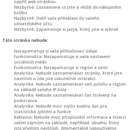
napříč web stránkou
z
Nezbytné: Zaznamená co jste si vložili do nákupního
kmenů
košíku
Nezbytné: Ověří vaše přihlášení do vašeho
uživatelského účtu
Dřevěné
Nezbytné: Zapamatuje si jazyk, který jste si vybrali
záhony
Táto stránka nebude:
Dřevořezba
Nezapamatuje si vaše přihlašovací údaje
na
Funkcionalita: Nezapamatuje si vaše nastavení
sociálních médií
objednávku
Funkcionalita: Nezapamatuje si region a zemi
Analytika: Nebude zaznamenávat stránky, které jste
Dřevořezba
navštívili a zda jste uskutečnili interakci
zvířat
Analytika: Nebude zaznamenávat vaši polohu a region
na základě vašeho IP čísla
Analytika: Nebude zaznamenávat čas strávený na
Domovy
podstránce
pro
Analytika: Nebude moci zvýšit kvalitu dat pro
statistická zjištění a funkce
zvířata
Reklama: Nebude moci přizpůsobit informace a inzerci
vašim zájmům na základě, například. obsahu, který
Dřevěné
jste předtím navštívili. (Momentálně nepoužíváme