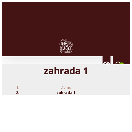
Dřevěné
studny
Dřevěné
0
zahrada 1
větrné
mlýny
Domů
Dřevěné
zahrada 1
kryty
na
šachtu
Zahradní