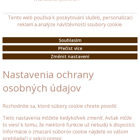
dřeva
Tento web používá k poskytování služeb, personalizaci
Zahradní
reklam a analýze návštěvnosti soubory cookie.
doplňky
Souhlasím
Dřevěné
Přečíst více
poklopy
Změnit nastavení
Dřevěné
budky
Nastavenia ochrany
a
krmítka
osobných údajov
pro
ptáčky
Rozhodnite sa, ktoré súbory cookie chcete povoliť.
Ostatní
dřevěné
Tieto nastavenia môžete kedykoľvek zmeniť. Avšak môže
doplňky
to viesť k tomu, že niektoré funkcie už nebudú k dispozícii.
do
Informácie o zmazaní súborov cookie nájdete vo vášom
zahrady
prehliadači v sekcii pomoc.