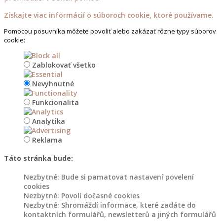
Získajte viac informácií o súboroch cookie, ktoré používame.
Dřevěné
stojany
Pomocou posuvníka môžete povoliť alebo zakázať rôzne typy súborov
na
cookie:
květináče
Zablokovať všetko
Dřevořezba
Nevyhnutné
do
zahrady
Funkcionalita
Květináče
Analytika
a
Reklama
záhony
Táto stránka bude:
Dřevěné
Nezbytné: Bude si pamatovat nastavení povelení
květináče
cookies
do
Nezbytné: Povolí dočasné cookies
zahrady
Nezbytné: Shromáždí informace, které zadáte do
kontaktních formulářů, newsletterů a jiných formulářů
Květináče