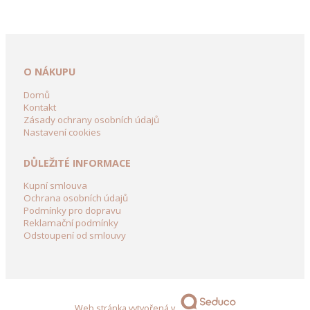
dekorace
Dřevěné
dekorační
kolečka
O NÁKUPU
a
vozíky
Domů
Kontakt
Dřevění
Zásady ochrany osobních údajů
Nastavení cookies
Panáci
z
DŮLEŽITÉ INFORMACE
břízy
Kupní smlouva
Dřevěné
Ochrana osobních údajů
dekorace
Podmínky pro dopravu
Reklamační podmínky
do
Odstoupení od smlouvy
zahrady
Dekorační
domky
ze
Web stránka vytvořená v