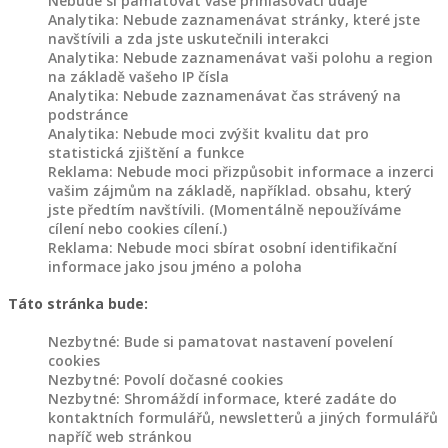
Nebude si pamatovat vaše přihlašovací údaje
Analytika: Nebude zaznamenávat stránky, které jste
navštívili a zda jste uskutečnili interakci
Dřevěné
Analytika: Nebude zaznamenávat vaši polohu a region
na základě vašeho IP čísla
výrobky
Analytika: Nebude zaznamenávat čas strávený na
různé
podstránce
Analytika: Nebude moci zvýšit kvalitu dat pro
Akce
statistická zjištění a funkce
a
Reklama: Nebude moci přizpůsobit informace a inzerci
slevy
vašim zájmům na základě, například. obsahu, který
jste předtím navštívili. (Momentálně nepoužíváme
cílení nebo cookies cílení.)
Reklama: Nebude moci sbírat osobní identifikační
informace jako jsou jméno a poloha
Products
Táto stránka bude:
search
SPOKOJENÝ
ZÁKAZNÍCI
Nezbytné: Bude si pamatovat nastavení povelení
cookies
Nezbytné: Povolí dočasné cookies
BLOG
Nezbytné: Shromáždí informace, které zadáte do
kontaktních formulářů, newsletterů a jiných formulářů
NAŠE
napříč web stránkou