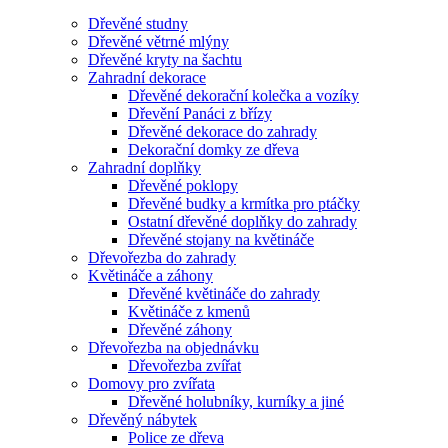
Dřevěné studny
Dřevěné větrné mlýny
Dřevěné kryty na šachtu
Zahradní dekorace
Dřevěné dekorační kolečka a vozíky
Dřevění Panáci z břízy
Dřevěné dekorace do zahrady
Dekorační domky ze dřeva
Zahradní doplňky
Dřevěné poklopy
Dřevěné budky a krmítka pro ptáčky
Ostatní dřevěné doplňky do zahrady
Dřevěné stojany na květináče
Dřevořezba do zahrady
Květináče a záhony
Dřevěné květináče do zahrady
Květináče z kmenů
Dřevěné záhony
Dřevořezba na objednávku
Dřevořezba zvířat
Domovy pro zvířata
Dřevěné holubníky, kurníky a jiné
Dřevěný nábytek
Police ze dřeva