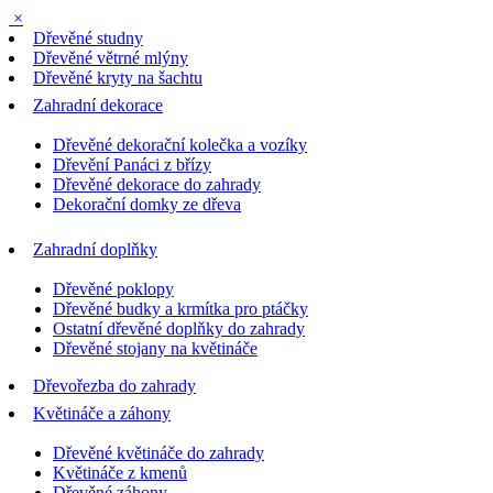
×
Dřevěné studny
Dřevěné větrné mlýny
Dřevěné kryty na šachtu
Zahradní dekorace
Dřevěné dekorační kolečka a vozíky
Dřevění Panáci z břízy
Dřevěné dekorace do zahrady
Dekorační domky ze dřeva
Zahradní doplňky
Dřevěné poklopy
Dřevěné budky a krmítka pro ptáčky
Ostatní dřevěné doplňky do zahrady
Dřevěné stojany na květináče
Dřevořezba do zahrady
Květináče a záhony
Dřevěné květináče do zahrady
Květináče z kmenů
Dřevěné záhony