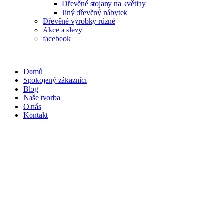
Dřevěné stojany na květiny
Jiný dřevěný nábytek
Dřevěné výrobky různé
Akce a slevy
facebook
Domů
Spokojený zákazníci
Blog
Naše tvorba
O nás
Kontakt