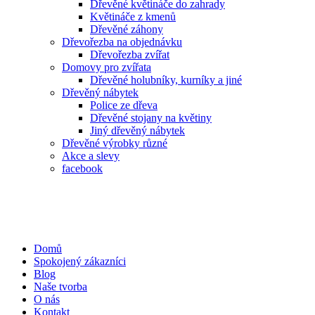
Dřevěné květináče do zahrady
Květináče z kmenů
Dřevěné záhony
Dřevořezba na objednávku
Dřevořezba zvířat
Domovy pro zvířata
Dřevěné holubníky, kurníky a jiné
Dřevěný nábytek
Police ze dřeva
Dřevěné stojany na květiny
Jiný dřevěný nábytek
Dřevěné výrobky různé
Akce a slevy
facebook
Domů
Spokojený zákazníci
Blog
Naše tvorba
O nás
Kontakt