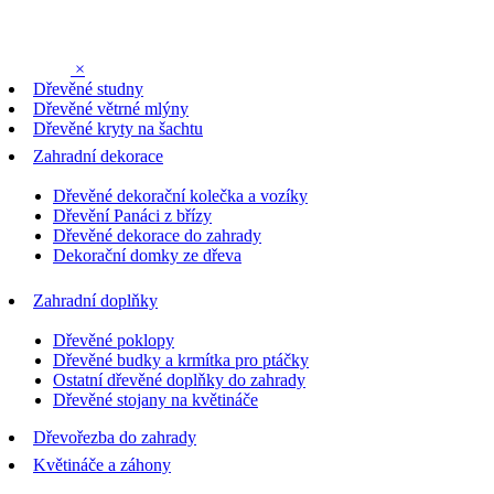
×
Dřevěné studny
Dřevěné větrné mlýny
Dřevěné kryty na šachtu
Zahradní dekorace
Dřevěné dekorační kolečka a vozíky
Dřevění Panáci z břízy
Dřevěné dekorace do zahrady
Dekorační domky ze dřeva
Zahradní doplňky
Dřevěné poklopy
Dřevěné budky a krmítka pro ptáčky
Ostatní dřevěné doplňky do zahrady
Dřevěné stojany na květináče
Dřevořezba do zahrady
Květináče a záhony