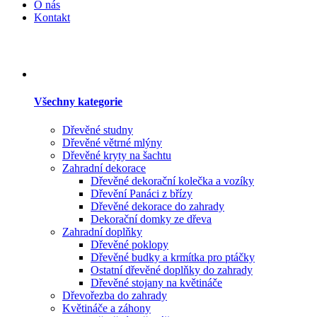
O nás
Kontakt
Všechny kategorie
Dřevěné studny
Dřevěné větrné mlýny
Dřevěné kryty na šachtu
Zahradní dekorace
Dřevěné dekorační kolečka a vozíky
Dřevění Panáci z břízy
Dřevěné dekorace do zahrady
Dekorační domky ze dřeva
Zahradní doplňky
Dřevěné poklopy
Dřevěné budky a krmítka pro ptáčky
Ostatní dřevěné doplňky do zahrady
Dřevěné stojany na květináče
Dřevořezba do zahrady
Květináče a záhony