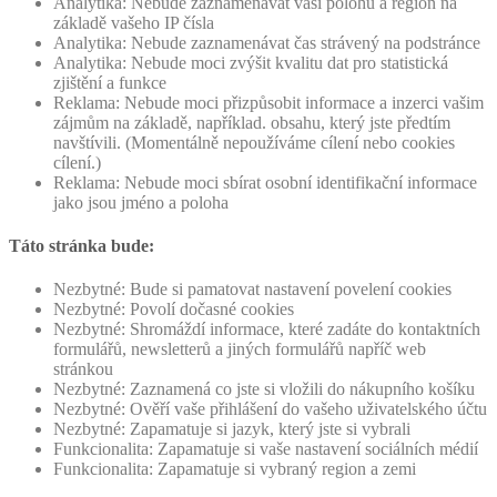
Analytika: Nebude zaznamenávat vaši polohu a region na
základě vašeho IP čísla
Analytika: Nebude zaznamenávat čas strávený na podstránce
Analytika: Nebude moci zvýšit kvalitu dat pro statistická
zjištění a funkce
Reklama: Nebude moci přizpůsobit informace a inzerci vašim
zájmům na základě, například. obsahu, který jste předtím
navštívili. (Momentálně nepoužíváme cílení nebo cookies
cílení.)
Reklama: Nebude moci sbírat osobní identifikační informace
jako jsou jméno a poloha
Táto stránka bude:
Nezbytné: Bude si pamatovat nastavení povelení cookies
Nezbytné: Povolí dočasné cookies
Nezbytné: Shromáždí informace, které zadáte do kontaktních
formulářů, newsletterů a jiných formulářů napříč web
stránkou
Nezbytné: Zaznamená co jste si vložili do nákupního košíku
Nezbytné: Ověří vaše přihlášení do vašeho uživatelského účtu
Nezbytné: Zapamatuje si jazyk, který jste si vybrali
Funkcionalita: Zapamatuje si vaše nastavení sociálních médií
Funkcionalita: Zapamatuje si vybraný region a zemi