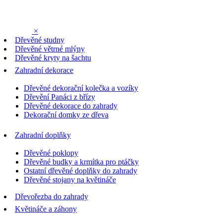
×
Dřevěné studny
Dřevěné větrné mlýny
Dřevěné kryty na šachtu
Zahradní dekorace
Dřevěné dekorační kolečka a vozíky
Dřevění Panáci z břízy
Dřevěné dekorace do zahrady
Dekorační domky ze dřeva
Zahradní doplňky
Dřevěné poklopy
Dřevěné budky a krmítka pro ptáčky
Ostatní dřevěné doplňky do zahrady
Dřevěné stojany na květináče
Dřevořezba do zahrady
Květináče a záhony