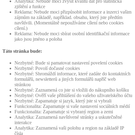
Analytika: Nebude moci zvýšit kvalitu dat pro statistická
zjištění a funkce
Reklama: Nebude moci přizpůsobit informace a inzerci vašim
zájmům na základě, například. obsahu, který jste předtím
navštívili. (Momentálně nepoužíváme cílení nebo cookies
cílení.)
Reklama: Nebude moci sbírat osobní identifikační informace
jako jsou jméno a poloha
Táto stránka bude:
Nezbytné: Bude si pamatovat nastavení povelení cookies
Nezbytné: Povolí dočasné cookies
Nezbytné: Shromáždí informace, které zadáte do kontaktních
formulářů, newsletterů a jiných formulářů napříč web
stránkou
Nezbytné: Zaznamená co jste si vložili do nákupního košíku
Nezbytné: Ověří vaše přihlášení do vašeho uživatelského účtu
Nezbytné: Zapamatuje si jazyk, který jste si vybrali
Funkcionalita: Zapamatuje si vaše nastavení sociálních médií
Funkcionalita: Zapamatuje si vybraný region a zemi
Analytika: Zaznamená navštívené stránky a uskutečněné
interakce
Analytika: Zaznamená vaši polohu a region na základě IP
čísla