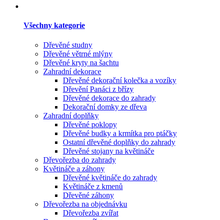
Všechny kategorie
Dřevěné studny
Dřevěné větrné mlýny
Dřevěné kryty na šachtu
Zahradní dekorace
Dřevěné dekorační kolečka a vozíky
Dřevění Panáci z břízy
Dřevěné dekorace do zahrady
Dekorační domky ze dřeva
Zahradní doplňky
Dřevěné poklopy
Dřevěné budky a krmítka pro ptáčky
Ostatní dřevěné doplňky do zahrady
Dřevěné stojany na květináče
Dřevořezba do zahrady
Květináče a záhony
Dřevěné květináče do zahrady
Květináče z kmenů
Dřevěné záhony
Dřevořezba na objednávku
Dřevořezba zvířat