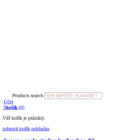
Products search
Účet
0
košík
(0)
Váš košík je prázdný.
zobrazit košík
pokladna