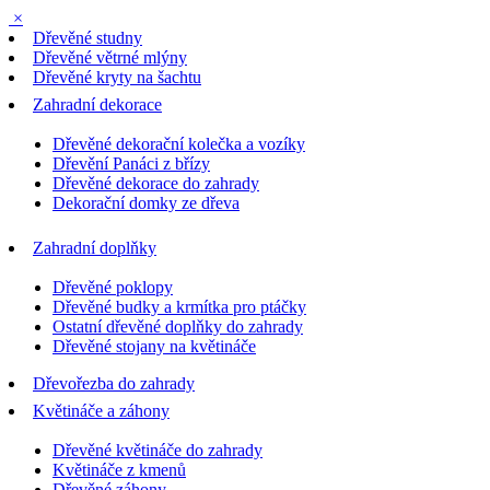
×
Dřevěné studny
Dřevěné větrné mlýny
Dřevěné kryty na šachtu
Zahradní dekorace
Dřevěné dekorační kolečka a vozíky
Dřevění Panáci z břízy
Dřevěné dekorace do zahrady
Dekorační domky ze dřeva
Zahradní doplňky
Dřevěné poklopy
Dřevěné budky a krmítka pro ptáčky
Ostatní dřevěné doplňky do zahrady
Dřevěné stojany na květináče
Dřevořezba do zahrady
Květináče a záhony
Dřevěné květináče do zahrady
Květináče z kmenů
Dřevěné záhony