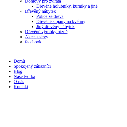
Domovy pro zvířata
Dřevěné holubníky, kurníky a jiné
Dřevěný nábytek
Police ze dřeva
Dřevěné stojany na květiny
Jiný dřevěný nábytek
Dřevěné výrobky různé
Akce a slevy
facebook
Domů
Spokojený zákazníci
Blog
Naše tvorba
O nás
Kontakt