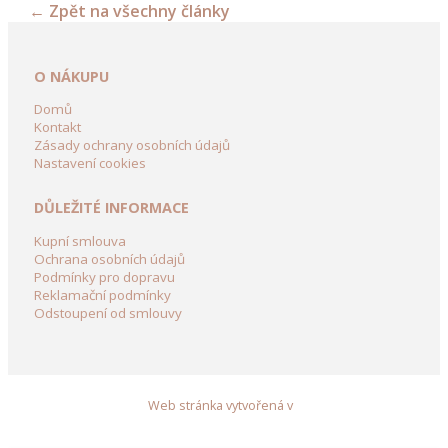
←
Zpět na všechny články
kolečka
a
vozíky
O NÁKUPU
Dřevění
Domů
Panáci
Kontakt
Zásady ochrany osobních údajů
z
Nastavení cookies
břízy
DŮLEŽITÉ INFORMACE
Dřevěné
dekorace
Kupní smlouva
do
Ochrana osobních údajů
Podmínky pro dopravu
zahrady
Reklamační podmínky
Odstoupení od smlouvy
Dekorační
domky
ze
dřeva
Web stránka vytvořená v
Zahradní