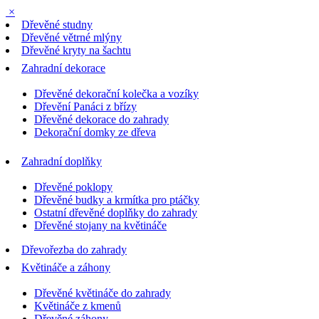
×
Dřevěné studny
Dřevěné větrné mlýny
Dřevěné kryty na šachtu
Zahradní dekorace
Dřevěné dekorační kolečka a vozíky
Dřevění Panáci z břízy
Dřevěné dekorace do zahrady
Dekorační domky ze dřeva
Zahradní doplňky
Dřevěné poklopy
Dřevěné budky a krmítka pro ptáčky
Ostatní dřevěné doplňky do zahrady
Dřevěné stojany na květináče
Dřevořezba do zahrady
Květináče a záhony
Dřevěné květináče do zahrady
Květináče z kmenů
Dřevěné záhony