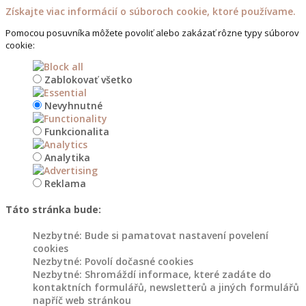
na
Získajte viac informácií o súboroch cookie, ktoré používame.
květináče
Pomocou posuvníka môžete povoliť alebo zakázať rôzne typy súborov
cookie:
Dřevořezba
do
Zablokovať všetko
zahrady
Nevyhnutné
Květináče
Funkcionalita
a
záhony
Analytika
Reklama
Dřevěné
květináče
Táto stránka bude:
do
zahrady
Nezbytné: Bude si pamatovat nastavení povelení
cookies
Květináče
Nezbytné: Povolí dočasné cookies
z
Nezbytné: Shromáždí informace, které zadáte do
kontaktních formulářů, newsletterů a jiných formulářů
kmenů
napříč web stránkou