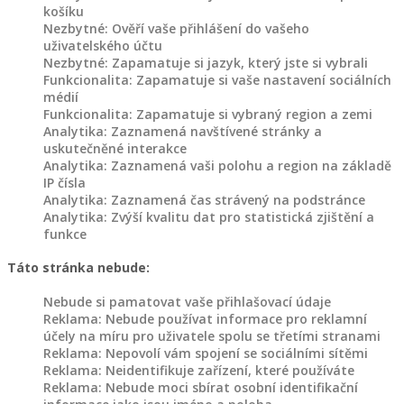
košíku
O
Nezbytné: Ověří vaše přihlášení do vašeho
NÁS
uživatelského účtu
Nezbytné: Zapamatuje si jazyk, který jste si vybrali
KONTAKT
Funkcionalita: Zapamatuje si vaše nastavení sociálních
médií
Funkcionalita: Zapamatuje si vybraný region a zemi
Analytika: Zaznamená navštívené stránky a
uskutečněné interakce
Analytika: Zaznamená vaši polohu a region na základě
IP čísla
Analytika: Zaznamená čas strávený na podstránce
Analytika: Zvýší kvalitu dat pro statistická zjištění a
funkce
Táto stránka nebude:
Nebude si pamatovat vaše přihlašovací údaje
Reklama: Nebude používat informace pro reklamní
účely na míru pro uživatele spolu se třetími stranami
Reklama: Nepovolí vám spojení se sociálními sítěmi
Reklama: Neidentifikuje zařízení, které používáte
Reklama: Nebude moci sbírat osobní identifikační