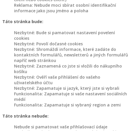
jiné
Reklama: Nebude moci sbírat osobní identifikační
informace jako jsou jméno a poloha
Dřevěný
Táto stránka bude:
nábytek
Nezbytné: Bude si pamatovat nastavení povelení
cookies
Police
Nezbytné: Povolí dočasné cookies
ze
Nezbytné: Shromáždí informace, které zadáte do
dřeva
kontaktních formulářů, newsletterů a jiných formulářů
napříč web stránkou
Nezbytné: Zaznamená co jste si vložili do nákupního
Dřevěné
košíku
stojany
Nezbytné: Ověří vaše přihlášení do vašeho
na
uživatelského účtu
květiny
Nezbytné: Zapamatuje si jazyk, který jste si vybrali
Funkcionalita: Zapamatuje si vaše nastavení sociálních
Jiný
médií
dřevěný
Funkcionalita: Zapamatuje si vybraný region a zemi
nábytek
Táto stránka nebude:
Nebude si pamatovat vaše přihlašovací údaje
Dřevěné