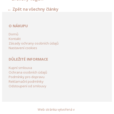
kolečka
←
Zpět na všechny články
a
vozíky
O NÁKUPU
Dřevění
Panáci
Domů
z
Kontakt
břízy
Zásady ochrany osobních údajů
Nastavení cookies
Dřevěné
DŮLEŽITÉ INFORMACE
dekorace
do
Kupní smlouva
zahrady
Ochrana osobních údajů
Podmínky pro dopravu
Dekorační
Reklamační podmínky
Odstoupení od smlouvy
domky
ze
dřeva
Web stránka vytvořená v
Zahradní