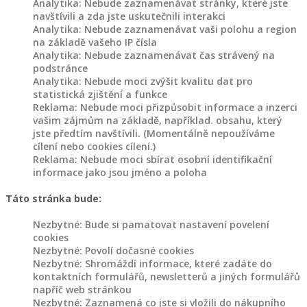
Analytika: Nebude zaznamenávat stránky, které jste
výrobky
navštívili a zda jste uskutečnili interakci
různé
Analytika: Nebude zaznamenávat vaši polohu a region
na základě vašeho IP čísla
Akce
Analytika: Nebude zaznamenávat čas strávený na
a
podstránce
slevy
Analytika: Nebude moci zvýšit kvalitu dat pro
statistická zjištění a funkce
Reklama: Nebude moci přizpůsobit informace a inzerci
vašim zájmům na základě, například. obsahu, který
jste předtím navštívili. (Momentálně nepoužíváme
cílení nebo cookies cílení.)
Products
Reklama: Nebude moci sbírat osobní identifikační
search
informace jako jsou jméno a poloha
Táto stránka bude:
SPOKOJENÝ
ZÁKAZNÍCI
Nezbytné: Bude si pamatovat nastavení povelení
cookies
BLOG
Nezbytné: Povolí dočasné cookies
Nezbytné: Shromáždí informace, které zadáte do
kontaktních formulářů, newsletterů a jiných formulářů
NAŠE
napříč web stránkou
TVORBA
Nezbytné: Zaznamená co jste si vložili do nákupního