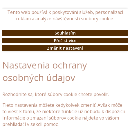
doplňky
Tento web používá k poskytování služeb, personalizaci
reklam a analýze návštěvnosti soubory cookie.
Dřevěné
poklopy
Souhlasím
Dřevěné
Přečíst více
budky
Změnit nastavení
a
krmítka
Nastavenia ochrany
pro
ptáčky
osobných údajov
Ostatní
dřevěné
Rozhodnite sa, ktoré súbory cookie chcete povoliť.
doplňky
do
Tieto nastavenia môžete kedykoľvek zmeniť. Avšak môže
zahrady
to viesť k tomu, že niektoré funkcie už nebudú k dispozícii.
Informácie o zmazaní súborov cookie nájdete vo vášom
Dřevěné
prehliadači v sekcii pomoc.
stojany