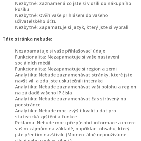
Nezbytné: Zaznamená co jste si vložili do nákupního
Dřevěné
košíku
záhony
Nezbytné: Ověří vaše přihlášení do vašeho
uživatelského účtu
Nezbytné: Zapamatuje si jazyk, který jste si vybrali
Dřevořezba
na
Táto stránka nebude:
objednávku
Nezapamatuje si vaše přihlašovací údaje
Funkcionalita: Nezapamatuje si vaše nastavení
Dřevořezba
sociálních médií
zvířat
Funkcionalita: Nezapamatuje si region a zemi
Analytika: Nebude zaznamenávat stránky, které jste
navštívili a zda jste uskutečnili interakci
Domovy
Analytika: Nebude zaznamenávat vaši polohu a region
pro
na základě vašeho IP čísla
Analytika: Nebude zaznamenávat čas strávený na
zvířata
podstránce
Analytika: Nebude moci zvýšit kvalitu dat pro
Dřevěné
statistická zjištění a funkce
Reklama: Nebude moci přizpůsobit informace a inzerci
holubníky,
vašim zájmům na základě, například. obsahu, který
kurníky
jste předtím navštívili. (Momentálně nepoužíváme
a
cílení nebo cookies cílení.)