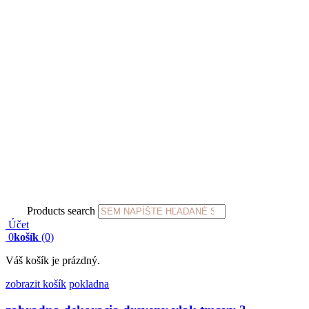
Products search
Účet
0
košík
(0)
Váš košík je prázdný.
zobrazit košík
pokladna