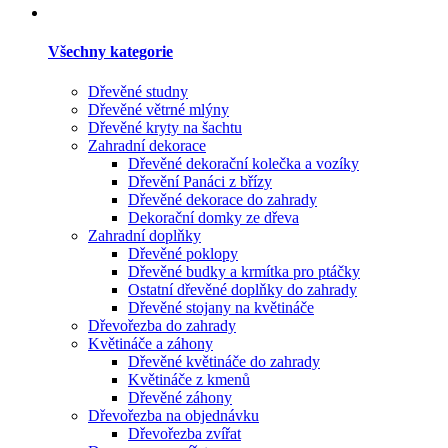
Všechny kategorie
Dřevěné studny
Dřevěné větrné mlýny
Dřevěné kryty na šachtu
Zahradní dekorace
Dřevěné dekorační kolečka a vozíky
Dřevění Panáci z břízy
Dřevěné dekorace do zahrady
Dekorační domky ze dřeva
Zahradní doplňky
Dřevěné poklopy
Dřevěné budky a krmítka pro ptáčky
Ostatní dřevěné doplňky do zahrady
Dřevěné stojany na květináče
Dřevořezba do zahrady
Květináče a záhony
Dřevěné květináče do zahrady
Květináče z kmenů
Dřevěné záhony
Dřevořezba na objednávku
Dřevořezba zvířat