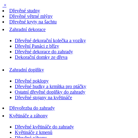
×
Dřevěné studny
Dřevěné větrné mlýny
Dřevěné kryty na šachtu
Zahradní dekorace
Dřevěné dekorační kolečka a vozíky
Dřevění Panáci z břízy
Dřevěné dekorace do zahrady
Dekorační domky ze dřeva
Zahradní doplňky
Dřevěné poklopy
Dřevěné budky a krmítka pro ptáčky
Ostatní dřevěné doplňky do zahrady
Dřevěné stojany na květináče
Dřevořezba do zahrady
Květináče a záhony
Dřevěné květináče do zahrady
Květináče z kmenů
Dřevěné záhony