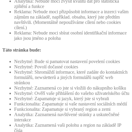
Analytika: Nebude moci zvýšit kvalitu dat pro statistická
zjištění a funkce
Reklama: Nebude moci přizpůsobit informace a inzerci vašim
zájmům na základě, například. obsahu, který jste předtím
navštívili. (Momentálně nepoužíváme cílení nebo cookies
cílení.)
Reklama: Nebude moci sbírat osobní identifikační informace
jako jsou jméno a poloha
Táto stránka bude:
Nezbytné: Bude si pamatovat nastavení povelení cookies
Nezbytné: Povolí dočasné cookies
Nezbytné: Shromáždí informace, které zadáte do kontaktních
formulářů, newsletterů a jiných formulářů napříč web
stránkou
Nezbytné: Zaznamená co jste si vložili do nákupního košíku
Nezbytné: Ověří vaše přihlášení do vašeho uživatelského účtu
Nezbytné: Zapamatuje si jazyk, který jste si vybrali
Funkcionalita: Zapamatuje si vaše nastavení sociálních médií
Funkcionalita: Zapamatuje si vybraný region a zemi
Analytika: Zaznamená navštívené stránky a uskutečněné
interakce
Analytika: Zaznamená vaši polohu a region na základě IP
čísla