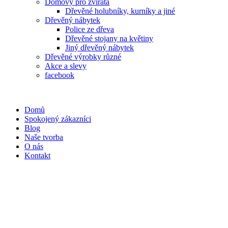
Domovy pro zvířata
Dřevěné holubníky, kurníky a jiné
Dřevěný nábytek
Police ze dřeva
Dřevěné stojany na květiny
Jiný dřevěný nábytek
Dřevěné výrobky různé
Akce a slevy
facebook
Domů
Spokojený zákazníci
Blog
Naše tvorba
O nás
Kontakt