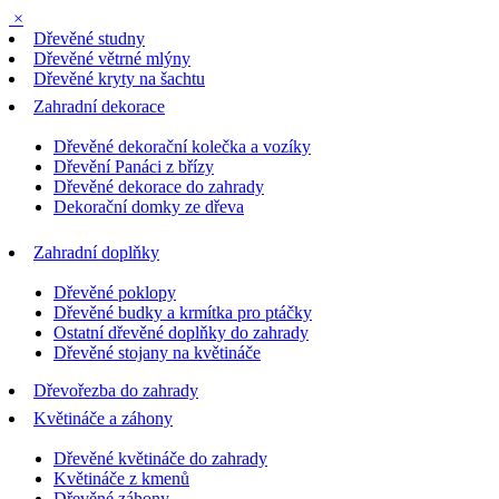
×
Dřevěné studny
Dřevěné větrné mlýny
Dřevěné kryty na šachtu
Zahradní dekorace
Dřevěné dekorační kolečka a vozíky
Dřevění Panáci z břízy
Dřevěné dekorace do zahrady
Dekorační domky ze dřeva
Zahradní doplňky
Dřevěné poklopy
Dřevěné budky a krmítka pro ptáčky
Ostatní dřevěné doplňky do zahrady
Dřevěné stojany na květináče
Dřevořezba do zahrady
Květináče a záhony
Dřevěné květináče do zahrady
Květináče z kmenů
Dřevěné záhony