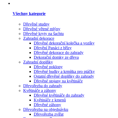
Všechny kategorie
Dřevěné studny
Dřevěné větrné mlýny
Dřevěné kryty na šachtu
Zahradní dekorace
Dřevěné dekorační kolečka a vozíky
Dřevění Panáci z břízy
Dřevěné dekorace do zahrady
Dekorační domky ze dřeva
Zahradní doplňky
Dřevěné poklopy
Dřevěné budky a krmítka pro ptáčky
Ostatní dřevěné doplňky do zahrady
Dřevěné stojany na květináče
Dřevořezba do zahrady
Květináče a záhony
Dřevěné květináče do zahrady
Květináče z kmenů
Dřevěné záhony
Dřevořezba na objednávku
Dřevořezba zvířat