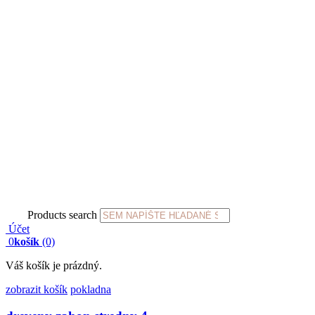
Products search
Účet
0
košík
(0)
Váš košík je prázdný.
zobrazit košík
pokladna