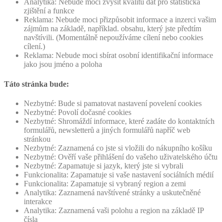
Analytika: Nebude moci zvýšit kvalitu dat pro statistická
zjištění a funkce
Reklama: Nebude moci přizpůsobit informace a inzerci vašim
zájmům na základě, například. obsahu, který jste předtím
navštívili. (Momentálně nepoužíváme cílení nebo cookies
cílení.)
Reklama: Nebude moci sbírat osobní identifikační informace
jako jsou jméno a poloha
Táto stránka bude:
Nezbytné: Bude si pamatovat nastavení povelení cookies
Nezbytné: Povolí dočasné cookies
Nezbytné: Shromáždí informace, které zadáte do kontaktních
formulářů, newsletterů a jiných formulářů napříč web
stránkou
Nezbytné: Zaznamená co jste si vložili do nákupního košíku
Nezbytné: Ověří vaše přihlášení do vašeho uživatelského účtu
Nezbytné: Zapamatuje si jazyk, který jste si vybrali
Funkcionalita: Zapamatuje si vaše nastavení sociálních médií
Funkcionalita: Zapamatuje si vybraný region a zemi
Analytika: Zaznamená navštívené stránky a uskutečněné
interakce
Analytika: Zaznamená vaši polohu a region na základě IP
čísla