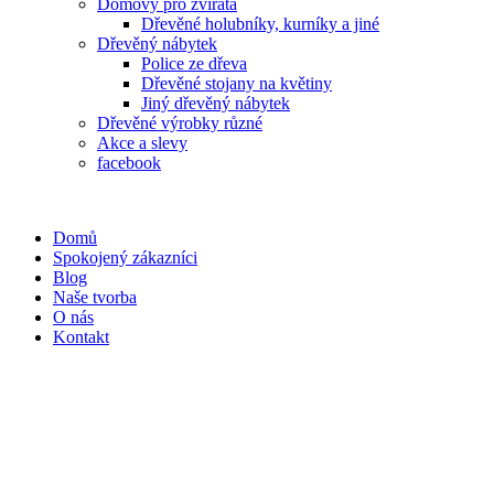
Domovy pro zvířata
Dřevěné holubníky, kurníky a jiné
Dřevěný nábytek
Police ze dřeva
Dřevěné stojany na květiny
Jiný dřevěný nábytek
Dřevěné výrobky různé
Akce a slevy
facebook
Domů
Spokojený zákazníci
Blog
Naše tvorba
O nás
Kontakt