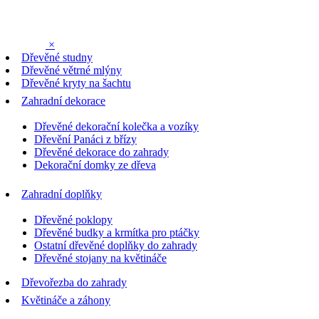
×
Dřevěné studny
Dřevěné větrné mlýny
Dřevěné kryty na šachtu
Zahradní dekorace
Dřevěné dekorační kolečka a vozíky
Dřevění Panáci z břízy
Dřevěné dekorace do zahrady
Dekorační domky ze dřeva
Zahradní doplňky
Dřevěné poklopy
Dřevěné budky a krmítka pro ptáčky
Ostatní dřevěné doplňky do zahrady
Dřevěné stojany na květináče
Dřevořezba do zahrady
Květináče a záhony