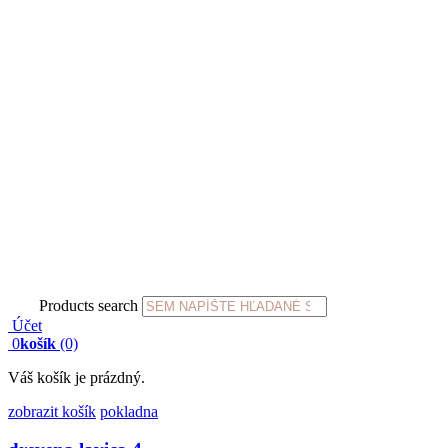
Products search
Účet
0
košík
(0)
Váš košík je prázdný.
zobrazit košík
pokladna