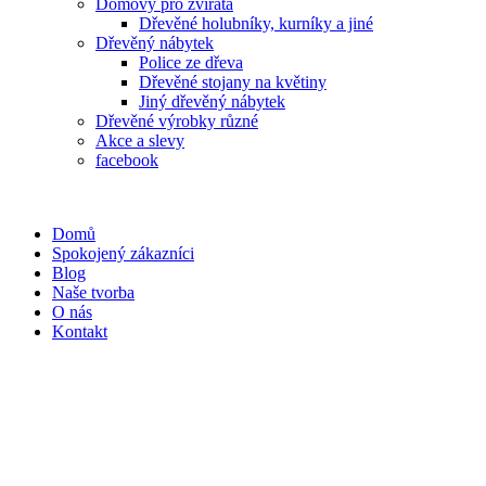
Domovy pro zvířata
Dřevěné holubníky, kurníky a jiné
Dřevěný nábytek
Police ze dřeva
Dřevěné stojany na květiny
Jiný dřevěný nábytek
Dřevěné výrobky různé
Akce a slevy
facebook
Domů
Spokojený zákazníci
Blog
Naše tvorba
O nás
Kontakt