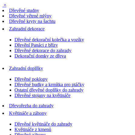
×
Dřevěné studny
Dřevěné větrné mlýny
Dřevěné kryty na šachtu
Zahradní dekorace
Dřevěné dekorační kolečka a vozíky
Dřevění Panáci z břízy
Dřevěné dekorace do zahrady
Dekorační domky ze dřeva
Zahradní doplňky
Dřevěné poklopy
Dřevěné budky a krmítka pro ptáčky
Ostatní dřevěné doplňky do zahrady
Dřevěné stojany na květináče
Dřevořezba do zahrady
Květináče a záhony
Dřevěné květináče do zahrady
Květináče z kmenů
Dřevěné záhony