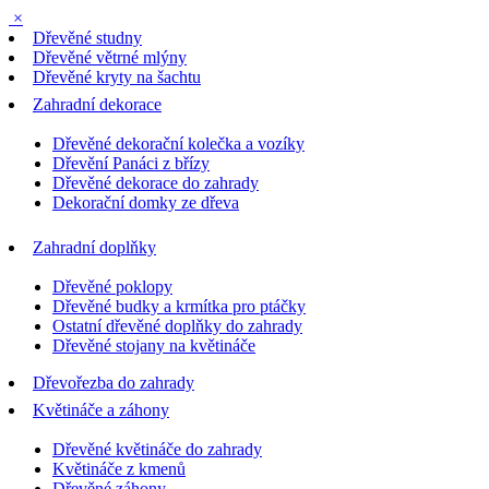
×
Dřevěné studny
Dřevěné větrné mlýny
Dřevěné kryty na šachtu
Zahradní dekorace
Dřevěné dekorační kolečka a vozíky
Dřevění Panáci z břízy
Dřevěné dekorace do zahrady
Dekorační domky ze dřeva
Zahradní doplňky
Dřevěné poklopy
Dřevěné budky a krmítka pro ptáčky
Ostatní dřevěné doplňky do zahrady
Dřevěné stojany na květináče
Dřevořezba do zahrady
Květináče a záhony
Dřevěné květináče do zahrady
Květináče z kmenů
Dřevěné záhony