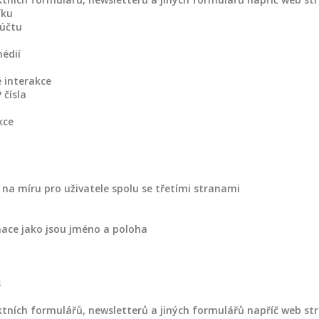
íku
 účtu
médií
 interakce
 čísla
kce
na míru pro uživatele spolu se třetími stranami
mace jako jsou jméno a poloha
s
tních formulářů, newsletterů a jiných formulářů napříč web st