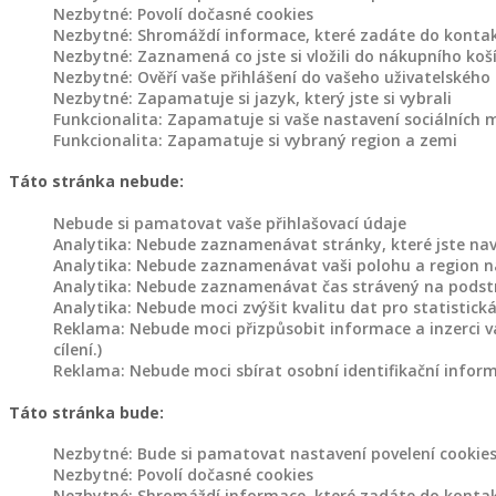
Nezbytné: Povolí dočasné cookies
Dřevěné
Nezbytné: Shromáždí informace, které zadáte do kontak
záhony
Nezbytné: Zaznamená co jste si vložili do nákupního koš
Nezbytné: Ověří vaše přihlášení do vašeho uživatelského
Nezbytné: Zapamatuje si jazyk, který jste si vybrali
Dřevořezba
Funkcionalita: Zapamatuje si vaše nastavení sociálních 
na
Funkcionalita: Zapamatuje si vybraný region a zemi
objednávku
Táto stránka nebude:
Dřevořezba
Nebude si pamatovat vaše přihlašovací údaje
zvířat
Analytika: Nebude zaznamenávat stránky, které jste navští
Analytika: Nebude zaznamenávat vaši polohu a region na
Analytika: Nebude zaznamenávat čas strávený na podst
Domovy
Analytika: Nebude moci zvýšit kvalitu dat pro statistická
pro
Reklama: Nebude moci přizpůsobit informace a inzerci v
cílení.)
zvířata
Reklama: Nebude moci sbírat osobní identifikační infor
Dřevěné
Táto stránka bude:
holubníky,
Nezbytné: Bude si pamatovat nastavení povelení cookie
kurníky
Nezbytné: Povolí dočasné cookies
a
Nezbytné: Shromáždí informace, které zadáte do kontak