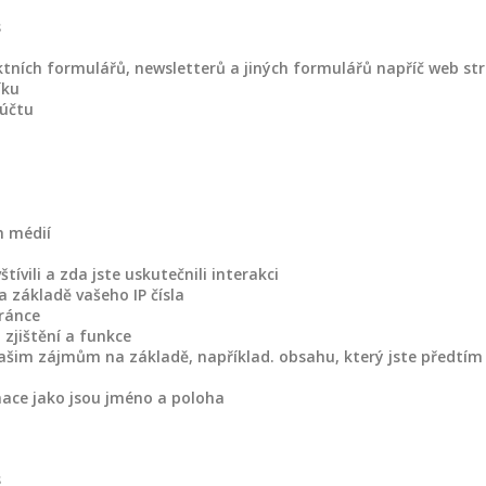
s
tních formulářů, newsletterů a jiných formulářů napříč web st
íku
 účtu
h médií
vili a zda jste uskutečnili interakci
 základě vašeho IP čísla
ránce
 zjištění a funkce
ašim zájmům na základě, například. obsahu, který jste předtím 
mace jako jsou jméno a poloha
s