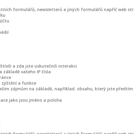
tních formulářů, newsletterů a jiných formulářů napříč web st
íku
 účtu
médií
vili a zda jste uskutečnili interakci
 základě vašeho IP čísla
ránce
 zjištění a funkce
ašim zájmům na základě, například. obsahu, který jste předtím 
mace jako jsou jméno a poloha
s
tních formulářů, newsletterů a jiných formulářů napříč web st