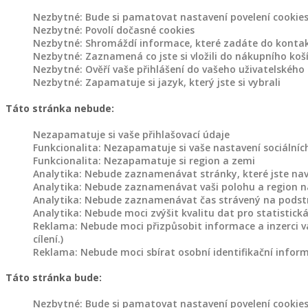
na
Nezbytné: Bude si pamatovat nastavení povelení cookie
květináče
Nezbytné: Povolí dočasné cookies
Nezbytné: Shromáždí informace, které zadáte do kontak
Nezbytné: Zaznamená co jste si vložili do nákupního koš
Dřevořezba
Nezbytné: Ověří vaše přihlášení do vašeho uživatelského
do
Nezbytné: Zapamatuje si jazyk, který jste si vybrali
zahrady
Táto stránka nebude:
Květináče
Nezapamatuje si vaše přihlašovací údaje
a
Funkcionalita: Nezapamatuje si vaše nastavení sociálníc
záhony
Funkcionalita: Nezapamatuje si region a zemi
Analytika: Nebude zaznamenávat stránky, které jste navští
Analytika: Nebude zaznamenávat vaši polohu a region na
Dřevěné
Analytika: Nebude zaznamenávat čas strávený na podst
květináče
Analytika: Nebude moci zvýšit kvalitu dat pro statistická
do
Reklama: Nebude moci přizpůsobit informace a inzerci v
zahrady
cílení.)
Reklama: Nebude moci sbírat osobní identifikační infor
Květináče
z
Táto stránka bude:
kmenů
Nezbytné: Bude si pamatovat nastavení povelení cookie