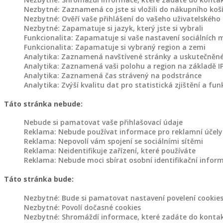
jiné
Nezbytné: Zaznamená co jste si vložili do nákupního koš
Nezbytné: Ověří vaše přihlášení do vašeho uživatelského
Nezbytné: Zapamatuje si jazyk, který jste si vybrali
Dřevěný
Funkcionalita: Zapamatuje si vaše nastavení sociálních 
Funkcionalita: Zapamatuje si vybraný region a zemi
nábytek
Analytika: Zaznamená navštívené stránky a uskutečněné
Analytika: Zaznamená vaši polohu a region na základě IP
Police
Analytika: Zaznamená čas strávený na podstránce
ze
Analytika: Zvýší kvalitu dat pro statistická zjištění a fun
dřeva
Táto stránka nebude:
Dřevěné
Nebude si pamatovat vaše přihlašovací údaje
stojany
Reklama: Nebude používat informace pro reklamní účely 
na
Reklama: Nepovolí vám spojení se sociálními sítěmi
květiny
Reklama: Neidentifikuje zařízení, které používáte
Reklama: Nebude moci sbírat osobní identifikační infor
Jiný
dřevěný
Táto stránka bude:
nábytek
Nezbytné: Bude si pamatovat nastavení povelení cookie
Nezbytné: Povolí dočasné cookies
Nezbytné: Shromáždí informace, které zadáte do kontak
Dřevěné