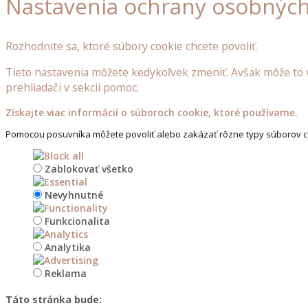
Nastavenia ochrany osobných
doplňky
Rozhodnite sa, ktoré súbory cookie chcete povoliť.
Dřevěné
poklopy
Tieto nastavenia môžete kedykoľvek zmeniť. Avšak môže to v
prehliadači v sekcii pomoc.
Dřevěné
budky
Získajte viac informácií o súboroch cookie, ktoré používame.
a
Pomocou posuvníka môžete povoliť alebo zakázať rôzne typy súborov c
krmítka
pro
ptáčky
Zablokovať všetko
Ostatní
Nevyhnutné
dřevěné
Funkcionalita
doplňky
do
Analytika
zahrady
Reklama
Dřevěné
stojany
Táto stránka bude: