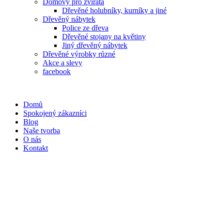
Domovy pro zvířata
Dřevěné holubníky, kurníky a jiné
Dřevěný nábytek
Police ze dřeva
Dřevěné stojany na květiny
Jiný dřevěný nábytek
Dřevěné výrobky různé
Akce a slevy
facebook
Domů
Spokojený zákazníci
Blog
Naše tvorba
O nás
Kontakt