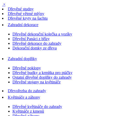
×
Dřevěné studny
Dřevěné větrné mlýny
Dřevěné kryty na šachtu
Zahradní dekorace
Dřevěné dekorační kolečka a vozíky
Dřevění Panáci z břízy
Dřevěné dekorace do zahrady
Dekorační domky ze dřeva
Zahradní doplňky
Dřevěné poklopy
Dřevěné budky a krmítka pro ptáčky
Ostatní dřevěné doplňky do zahrady
Dřevěné stojany na květináče
Dřevořezba do zahrady
Květináče a záhony
Dřevěné květináče do zahrady
Květináče z kmenů
Dřevěné záhony