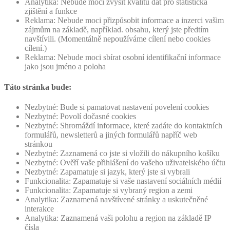
Analytika: Nebude moci zvýšit kvalitu dat pro statistická
zjištění a funkce
Reklama: Nebude moci přizpůsobit informace a inzerci vašim
zájmům na základě, například. obsahu, který jste předtím
navštívili. (Momentálně nepoužíváme cílení nebo cookies
cílení.)
Reklama: Nebude moci sbírat osobní identifikační informace
jako jsou jméno a poloha
Táto stránka bude:
Nezbytné: Bude si pamatovat nastavení povelení cookies
Nezbytné: Povolí dočasné cookies
Nezbytné: Shromáždí informace, které zadáte do kontaktních
formulářů, newsletterů a jiných formulářů napříč web
stránkou
Nezbytné: Zaznamená co jste si vložili do nákupního košíku
Nezbytné: Ověří vaše přihlášení do vašeho uživatelského účtu
Nezbytné: Zapamatuje si jazyk, který jste si vybrali
Funkcionalita: Zapamatuje si vaše nastavení sociálních médií
Funkcionalita: Zapamatuje si vybraný region a zemi
Analytika: Zaznamená navštívené stránky a uskutečněné
interakce
Analytika: Zaznamená vaši polohu a region na základě IP
čísla