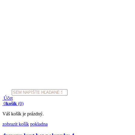
Products
search
Účet
0
košík
(0)
Váš košík je prázdný.
zobrazit košík
pokladna