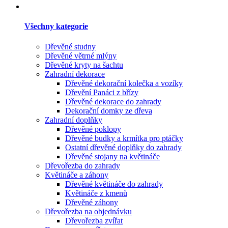
Všechny kategorie
Dřevěné studny
Dřevěné větrné mlýny
Dřevěné kryty na šachtu
Zahradní dekorace
Dřevěné dekorační kolečka a vozíky
Dřevění Panáci z břízy
Dřevěné dekorace do zahrady
Dekorační domky ze dřeva
Zahradní doplňky
Dřevěné poklopy
Dřevěné budky a krmítka pro ptáčky
Ostatní dřevěné doplňky do zahrady
Dřevěné stojany na květináče
Dřevořezba do zahrady
Květináče a záhony
Dřevěné květináče do zahrady
Květináče z kmenů
Dřevěné záhony
Dřevořezba na objednávku
Dřevořezba zvířat