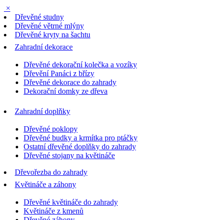
×
Dřevěné studny
Dřevěné větrné mlýny
Dřevěné kryty na šachtu
Zahradní dekorace
Dřevěné dekorační kolečka a vozíky
Dřevění Panáci z břízy
Dřevěné dekorace do zahrady
Dekorační domky ze dřeva
Zahradní doplňky
Dřevěné poklopy
Dřevěné budky a krmítka pro ptáčky
Ostatní dřevěné doplňky do zahrady
Dřevěné stojany na květináče
Dřevořezba do zahrady
Květináče a záhony
Dřevěné květináče do zahrady
Květináče z kmenů
Dřevěné záhony