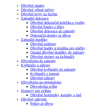
Dřevěné studny
Dřevěné větrné mlýny
Dřevěné kryty na šachtu
Zahradní dekorace
Dřevěné dekorační kolečka a vozíky
Dřevění Panáci z břízy
Dřevěné dekorace do zahrady
Dekorační domky ze dřeva
Zahradní doplňky
Dřevěné poklopy
Dřevěné budky a krmítka pro ptáčky
Ostatní dřevěné doplňky do zahrady
Dřevěné stojany na květináče
Dřevořezba do zahrady
Květináče a záhony
Dřevěné květináče do zahrady
Květináče z kmenů
Dřevěné záhony
Dřevořezba na objednávku
Dřevořezba zvířat
Domovy pro zvířata
Dřevěné holubníky, kurníky a jiné
Dřevěný nábytek
Police ze dřeva