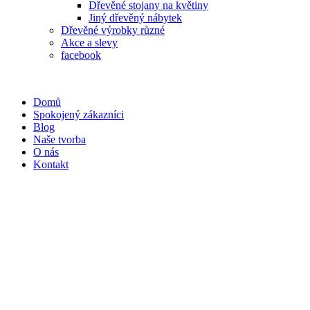
Dřevěné stojany na květiny
Jiný dřevěný nábytek
Dřevěné výrobky různé
Akce a slevy
facebook
Domů
Spokojený zákazníci
Blog
Naše tvorba
O nás
Kontakt