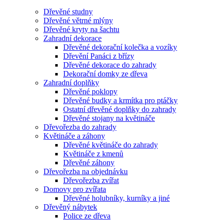
Dřevěné studny
Dřevěné větrné mlýny
Dřevěné kryty na šachtu
Zahradní dekorace
Dřevěné dekorační kolečka a vozíky
Dřevění Panáci z břízy
Dřevěné dekorace do zahrady
Dekorační domky ze dřeva
Zahradní doplňky
Dřevěné poklopy
Dřevěné budky a krmítka pro ptáčky
Ostatní dřevěné doplňky do zahrady
Dřevěné stojany na květináče
Dřevořezba do zahrady
Květináče a záhony
Dřevěné květináče do zahrady
Květináče z kmenů
Dřevěné záhony
Dřevořezba na objednávku
Dřevořezba zvířat
Domovy pro zvířata
Dřevěné holubníky, kurníky a jiné
Dřevěný nábytek
Police ze dřeva