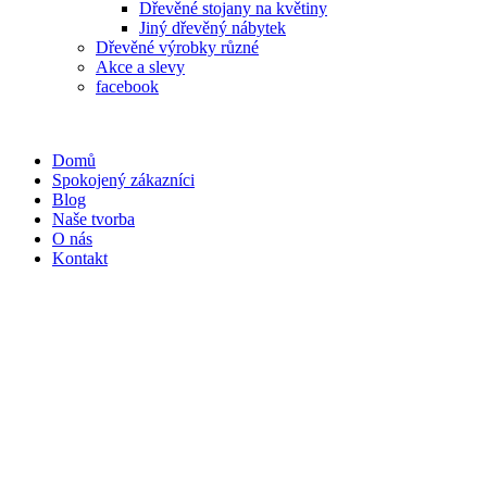
Dřevěné stojany na květiny
Jiný dřevěný nábytek
Dřevěné výrobky různé
Akce a slevy
facebook
Domů
Spokojený zákazníci
Blog
Naše tvorba
O nás
Kontakt