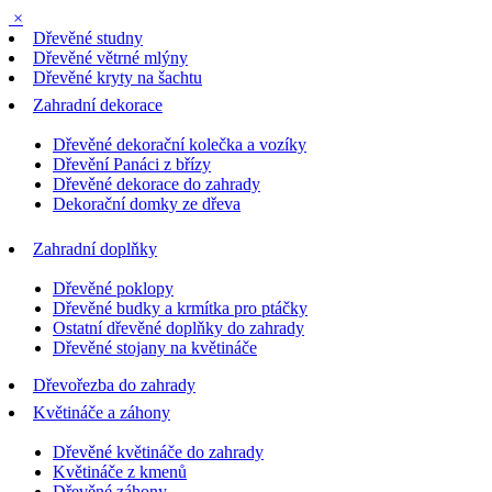
×
Dřevěné studny
Dřevěné větrné mlýny
Dřevěné kryty na šachtu
Zahradní dekorace
Dřevěné dekorační kolečka a vozíky
Dřevění Panáci z břízy
Dřevěné dekorace do zahrady
Dekorační domky ze dřeva
Zahradní doplňky
Dřevěné poklopy
Dřevěné budky a krmítka pro ptáčky
Ostatní dřevěné doplňky do zahrady
Dřevěné stojany na květináče
Dřevořezba do zahrady
Květináče a záhony
Dřevěné květináče do zahrady
Květináče z kmenů
Dřevěné záhony