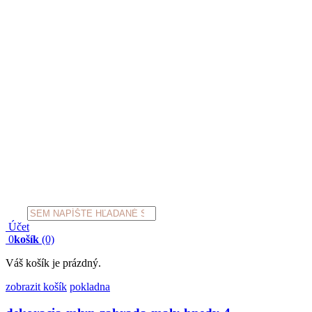
Products
search
Účet
0
košík
(0)
Váš košík je prázdný.
zobrazit košík
pokladna