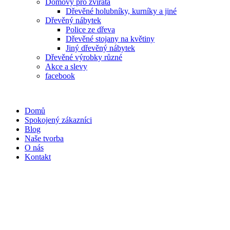
Domovy pro zvířata
Dřevěné holubníky, kurníky a jiné
Dřevěný nábytek
Police ze dřeva
Dřevěné stojany na květiny
Jiný dřevěný nábytek
Dřevěné výrobky různé
Akce a slevy
facebook
Domů
Spokojený zákazníci
Blog
Naše tvorba
O nás
Kontakt