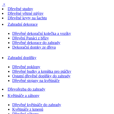
×
Dřevěné studny
Dřevěné větrné mlýny
Dřevěné kryty na šachtu
Zahradní dekorace
Dřevěné dekorační kolečka a vozíky
Dřevění Panáci z břízy
Dřevěné dekorace do zahrady
Dekorační domky ze dřeva
Zahradní doplňky
Dřevěné poklopy
Dřevěné budky a krmítka pro ptáčky
Ostatní dřevěné doplňky do zahrady
Dřevěné stojany na květináče
Dřevořezba do zahrady
Květináče a záhony
Dřevěné květináče do zahrady
Květináče z kmenů
Dřevěné záhony