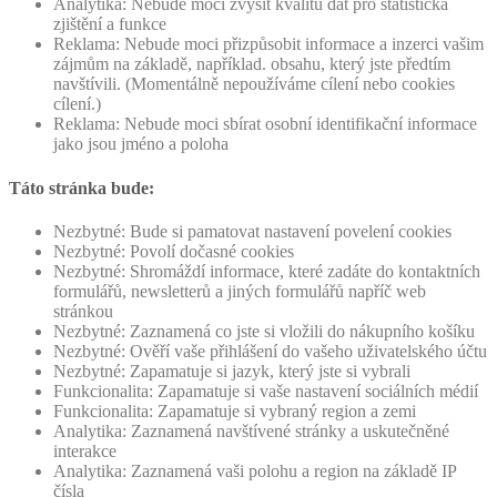
Analytika: Nebude moci zvýšit kvalitu dat pro statistická
zjištění a funkce
Reklama: Nebude moci přizpůsobit informace a inzerci vašim
zájmům na základě, například. obsahu, který jste předtím
navštívili. (Momentálně nepoužíváme cílení nebo cookies
cílení.)
Reklama: Nebude moci sbírat osobní identifikační informace
jako jsou jméno a poloha
Táto stránka bude:
Nezbytné: Bude si pamatovat nastavení povelení cookies
Nezbytné: Povolí dočasné cookies
Nezbytné: Shromáždí informace, které zadáte do kontaktních
formulářů, newsletterů a jiných formulářů napříč web
stránkou
Nezbytné: Zaznamená co jste si vložili do nákupního košíku
Nezbytné: Ověří vaše přihlášení do vašeho uživatelského účtu
Nezbytné: Zapamatuje si jazyk, který jste si vybrali
Funkcionalita: Zapamatuje si vaše nastavení sociálních médií
Funkcionalita: Zapamatuje si vybraný region a zemi
Analytika: Zaznamená navštívené stránky a uskutečněné
interakce
Analytika: Zaznamená vaši polohu a region na základě IP
čísla