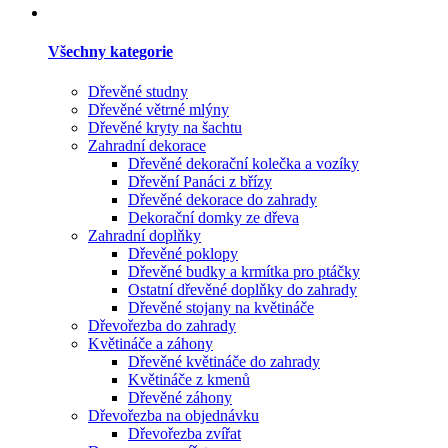
Všechny kategorie
Dřevěné studny
Dřevěné větrné mlýny
Dřevěné kryty na šachtu
Zahradní dekorace
Dřevěné dekorační kolečka a vozíky
Dřevění Panáci z břízy
Dřevěné dekorace do zahrady
Dekorační domky ze dřeva
Zahradní doplňky
Dřevěné poklopy
Dřevěné budky a krmítka pro ptáčky
Ostatní dřevěné doplňky do zahrady
Dřevěné stojany na květináče
Dřevořezba do zahrady
Květináče a záhony
Dřevěné květináče do zahrady
Květináče z kmenů
Dřevěné záhony
Dřevořezba na objednávku
Dřevořezba zvířat