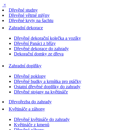
×
Dřevěné studny
Dřevěné větrné mlýny
Dřevěné kryty na šachtu
Zahradní dekorace
Dřevěné dekorační kolečka a vozíky
Dřevění Panáci z břízy
Dřevěné dekorace do zahrady
Dekorační domky ze dřeva
Zahradní doplňky
Dřevěné poklopy
Dřevěné budky a krmítka pro ptáčky
Ostatní dřevěné doplňky do zahrady
Dřevěné stojany na květináče
Dřevořezba do zahrady
Květináče a záhony
Dřevěné květináče do zahrady
Květináče z kmenů
Dřevěné záhony