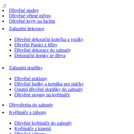
×
Dřevěné studny
Dřevěné větrné mlýny
Dřevěné kryty na šachtu
Zahradní dekorace
Dřevěné dekorační kolečka a vozíky
Dřevění Panáci z břízy
Dřevěné dekorace do zahrady
Dekorační domky ze dřeva
Zahradní doplňky
Dřevěné poklopy
Dřevěné budky a krmítka pro ptáčky
Ostatní dřevěné doplňky do zahrady
Dřevěné stojany na květináče
Dřevořezba do zahrady
Květináče a záhony
Dřevěné květináče do zahrady
Květináče z kmenů
Dřevěné záhony