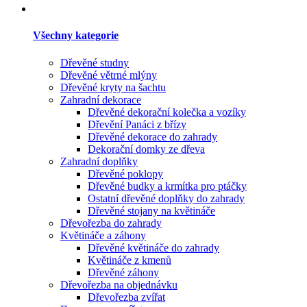
Všechny kategorie
Dřevěné studny
Dřevěné větrné mlýny
Dřevěné kryty na šachtu
Zahradní dekorace
Dřevěné dekorační kolečka a vozíky
Dřevění Panáci z břízy
Dřevěné dekorace do zahrady
Dekorační domky ze dřeva
Zahradní doplňky
Dřevěné poklopy
Dřevěné budky a krmítka pro ptáčky
Ostatní dřevěné doplňky do zahrady
Dřevěné stojany na květináče
Dřevořezba do zahrady
Květináče a záhony
Dřevěné květináče do zahrady
Květináče z kmenů
Dřevěné záhony
Dřevořezba na objednávku
Dřevořezba zvířat