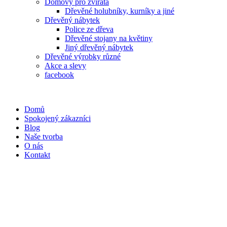
Domovy pro zvířata
Dřevěné holubníky, kurníky a jiné
Dřevěný nábytek
Police ze dřeva
Dřevěné stojany na květiny
Jiný dřevěný nábytek
Dřevěné výrobky různé
Akce a slevy
facebook
Domů
Spokojený zákazníci
Blog
Naše tvorba
O nás
Kontakt