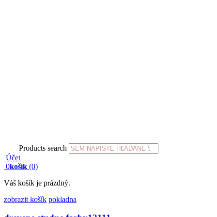
Products search
Účet
0
košík
(0)
Váš košík je prázdný.
zobrazit košík
pokladna