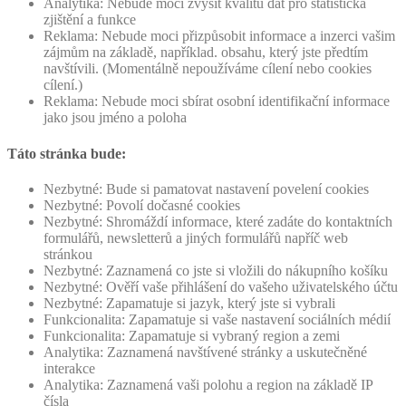
Analytika: Nebude moci zvýšit kvalitu dat pro statistická
zjištění a funkce
Reklama: Nebude moci přizpůsobit informace a inzerci vašim
zájmům na základě, například. obsahu, který jste předtím
navštívili. (Momentálně nepoužíváme cílení nebo cookies
cílení.)
Reklama: Nebude moci sbírat osobní identifikační informace
jako jsou jméno a poloha
Táto stránka bude:
Nezbytné: Bude si pamatovat nastavení povelení cookies
Nezbytné: Povolí dočasné cookies
Nezbytné: Shromáždí informace, které zadáte do kontaktních
formulářů, newsletterů a jiných formulářů napříč web
stránkou
Nezbytné: Zaznamená co jste si vložili do nákupního košíku
Nezbytné: Ověří vaše přihlášení do vašeho uživatelského účtu
Nezbytné: Zapamatuje si jazyk, který jste si vybrali
Funkcionalita: Zapamatuje si vaše nastavení sociálních médií
Funkcionalita: Zapamatuje si vybraný region a zemi
Analytika: Zaznamená navštívené stránky a uskutečněné
interakce
Analytika: Zaznamená vaši polohu a region na základě IP
čísla