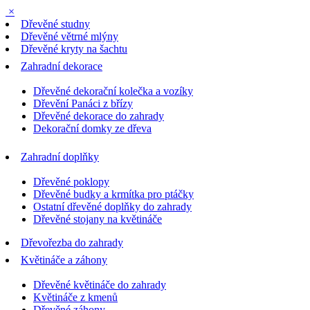
×
Dřevěné studny
Dřevěné větrné mlýny
Dřevěné kryty na šachtu
Zahradní dekorace
Dřevěné dekorační kolečka a vozíky
Dřevění Panáci z břízy
Dřevěné dekorace do zahrady
Dekorační domky ze dřeva
Zahradní doplňky
Dřevěné poklopy
Dřevěné budky a krmítka pro ptáčky
Ostatní dřevěné doplňky do zahrady
Dřevěné stojany na květináče
Dřevořezba do zahrady
Květináče a záhony
Dřevěné květináče do zahrady
Květináče z kmenů
Dřevěné záhony