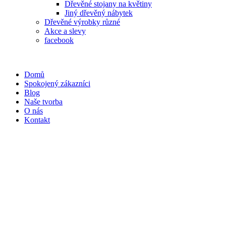
Dřevěné stojany na květiny
Jiný dřevěný nábytek
Dřevěné výrobky různé
Akce a slevy
facebook
Domů
Spokojený zákazníci
Blog
Naše tvorba
O nás
Kontakt