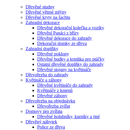
Dřevěné studny
Dřevěné větrné mlýny
Dřevěné kryty na šachtu
Zahradní dekorace
Dřevěné dekorační kolečka a vozíky
Dřevění Panáci z břízy
Dřevěné dekorace do zahrady
Dekorační domky ze dřeva
Zahradní doplňky
Dřevěné poklopy
Dřevěné budky a krmítka pro ptáčky
Ostatní dřevěné doplňky do zahrady
Dřevěné stojany na květináče
Dřevořezba do zahrady
Květináče a záhony
Dřevěné květináče do zahrady
Květináče z kmenů
Dřevěné záhony
Dřevořezba na objednávku
Dřevořezba zvířat
Domovy pro zvířata
Dřevěné holubníky, kurníky a jiné
Dřevěný nábytek
Police ze dřeva